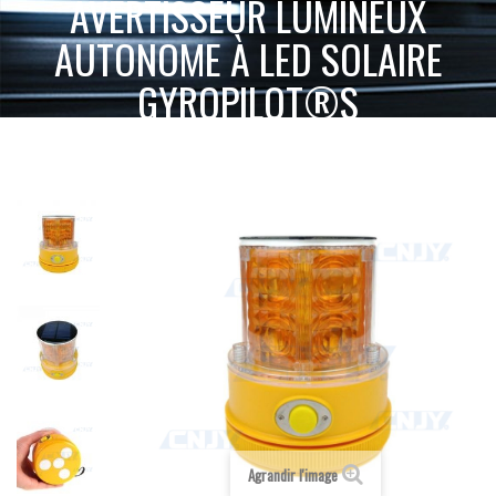
AVERTISSEUR LUMINEUX
AUTONOME À LED SOLAIRE
GYROPILOT®S
ACCUEIL
BALISE ET MARQUAGE LUMINEUX
AVERTISSEUR LUMINEUX AUTONOME À LED
BALISE AUTONOME À LED
SOLAIRE GYROPILOT®S
Agrandir l'image