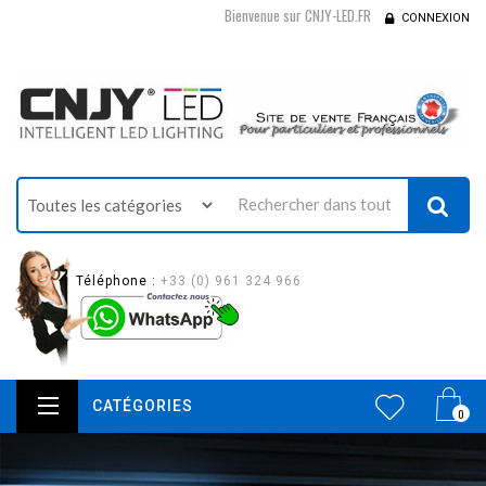
Bienvenue sur CNJY-LED.FR
CONNEXION
Téléphone :
+33 (0) 961 324 966
CATÉGORIES
0