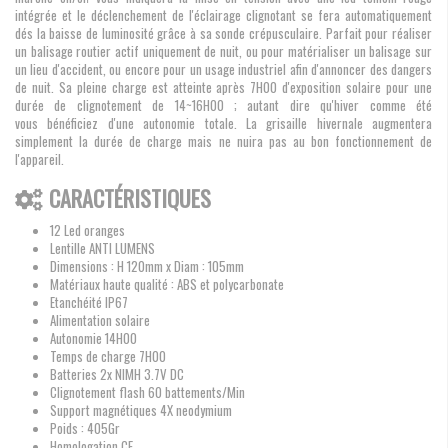
intégrée et le déclenchement de l'éclairage clignotant se fera automatiquement
dés la baisse de luminosité grâce à sa sonde crépusculaire. Parfait pour réaliser
un balisage routier actif uniquement de nuit, ou pour matérialiser un balisage sur
un lieu d'accident, ou encore pour un usage industriel afin d'annoncer des dangers
de nuit. Sa pleine charge est atteinte après 7H00 d'exposition solaire pour une
durée de clignotement de 14~16H00 ; autant dire qu'hiver comme été
vous bénéficiez d'une autonomie totale. La grisaille hivernale augmentera
simplement la durée de charge mais ne nuira pas au bon fonctionnement de
l'appareil.
CARACTÉRISTIQUES
12 Led oranges
Lentille ANTI LUMENS
Dimensions : H 120mm x Diam : 105mm
Matériaux haute qualité : ABS et polycarbonate
Etanchéité IP67
Alimentation solaire
Autonomie 14H00
Temps de charge 7H00
Batteries 2x NIMH 3.7V DC
Clignotement flash 60 battements/Min
Support magnétiques 4X neodymium
Poids : 405Gr
Homologation CE