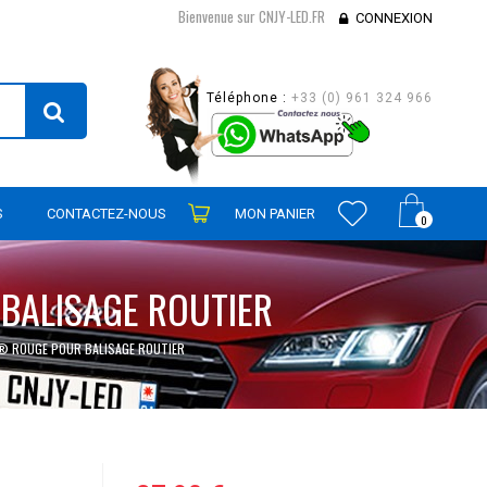
Bienvenue sur CNJY-LED.FR
CONNEXION
Téléphone :
+33 (0) 961 324 966
S
CONTACTEZ-NOUS
MON PANIER
0
 BALISAGE ROUTIER
R® ROUGE POUR BALISAGE ROUTIER