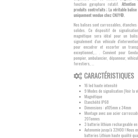
fonction gyrophare rotatif.
Attention
produits contrefaits ; La véritable balis
uniquement vendue chez CNJY®.
Nos balises sont carrossables, étanches
solides. Ce dispositif de signalisati
magnétique sera idéal pour un balisa
signalement d'un véhicule d'interventio
pour encadrer et escorter un trans
exceptionnel,... . Convient pour Genda
pompier, ambulancier, dépanneur, véhicu
forestiers, ...
CARACTÉRISTIQUES
16 led haute intensité
9 Modes de signalisation (Voir la v
Magnétique
Etanchéité IP68
Dimensions : ø105mm x 34mm
Montage avec axe acier carrossab
20Tonnes
3 batterie lithium rechargeable 
Autonomie jusqu'à 32H00 ! Nous e
batteries Lithium haute qualité qua