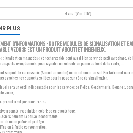
4 ans *(Voir CGV)
IR PLUS
ENT D'INFORMATIONS : NOTRE MODULES DE SIGNALISATION ET B
BLE VZOR® EST UN PRODUIT ABOUTI ET INGENIEUX.
de signalisation magnétique et rechargeable peut aussi bien servir de petit gyrophare, de
transports exceptionnels, pour signaler un véhicule en panne au bord de la route, ...
out support de carrosserie (Aimant au centre) ou directement au sol. Parfaitement carros
accessoires nos supports solides pour la pose sur cône de signalisation.
visuel sera un outil indispensable pour les services de Police, Gendarmerie, Douanes, pom
de voirie, ...
ce produit n'est pas sans reste ;
lycarbonate avec finition colorisée en caoutchouc.
 aciers rendant la balise indéformable.
eur de mode précis et protégé.
iffusion à faible consommation.
ge 12/24V 220V.