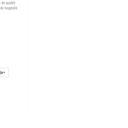
 de qualité
 de longévité.
le+