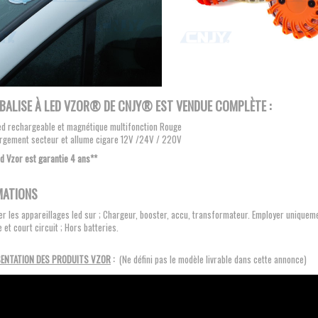
BALISE À LED VZOR®
DE CNJY®
EST VENDUE COMPLÈTE :
led rechargeable et magnétique multifonction Rouge
hargement secteur et allume cigare 12V /24V / 220V
ed Vzor est garantie 4 ans**
MATIONS
r les appareillages led sur ; Chargeur, booster, accu, transformateur. Employer uniqueme
e et court circuit ; Hors batteries.
SENTATION DES PRODUITS VZOR
:
(Ne défini pas le modèle livrable dans cette annonce)