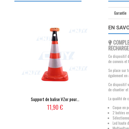
Garantie
EN SAVO
COMPLEM
RECHARGEA
Ce dispositif 
de convois et 
Se place sur t
également en 
Ce dispositif 
de chantier et 
La qualité de 
Support de balise VZor pour...
11,90 €
Coque en po
2 butées en
Sélectionn
Led haute d
Multivolta