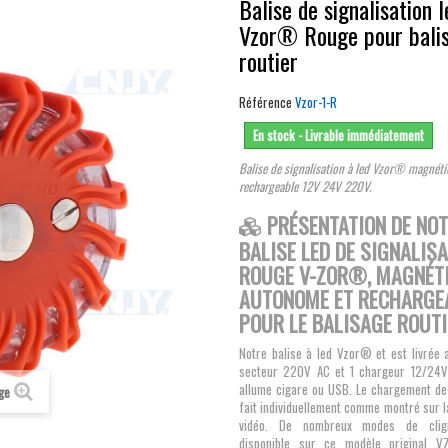
Balise de signalisation l
Vzor® Rouge pour bali
routier
Référence
Vzor-1-R
En stock - Livrable immédiatement
Balise de signalisation à led Vzor® magnét
rechargeable 12V 24V 220V.
PRÉSENTATION DE NO
BALISE LED DE SIGNALIS
ROUGE V-ZOR®, MAGNÉTI
AUTONOME ET RECHARGE
POUR LE BALISAGE ROUTI
Notre balise à led Vzor® et est livrée 
secteur 220V AC et 1 chargeur 12/24V
allume cigare ou USB. Le chargement de 
age
fait individuellement comme montré sur l
vidéo. De nombreux modes de clig
disponible sur ce modèle original 