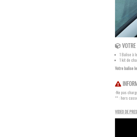
VOTRE 
1 Balise à 
1 kit de c
Votre balise l
INFOR
-Ne pas charge
** : hors cass
VIDEO DE PRE