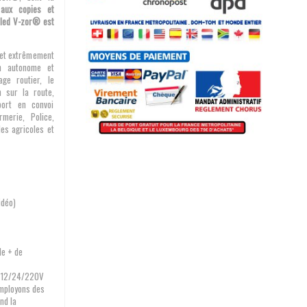
 aux copies et
e led V-zor® est
 et extrêmement
on autonome et
ge routier, le
n sur la route,
port en convoi
rmerie, Police,
les agricoles et
idéo)
le + de
en 12/24/220V
mployons des
nd la