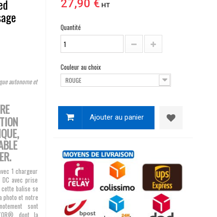
ed
27,90 €
HT
sage
Quantité
Couleur au choix
ROUGE
ique autonome et
TRE
Ajouter au panier
ATION
QUE,
ABLE
ER.
avec 1 chargeur
 DC avec prise
cette balise se
a photo et notre
notement sont
VZOR®, dont la