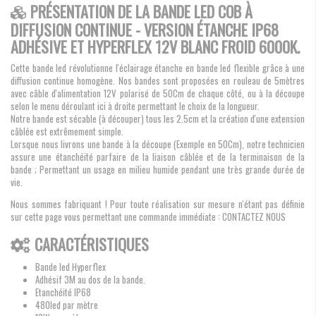
PRÉSENTATION DE LA BANDE LED COB À
DIFFUSION CONTINUE - VERSION ÉTANCHE IP68
ADHÉSIVE ET HYPERFLEX 12V BLANC FROID 6000K.
Cette bande led révolutionne l'éclairage étanche en bande led flexible grâce à une
diffusion continue homogène. Nos bandes sont proposées en rouleau de 5mètres
avec câble d'alimentation 12V polarisé de 50Cm de chaque côté, ou à la découpe
selon le menu déroulant ici à droite permettant le choix de la longueur.
Notre bande est sécable (à découper) tous les 2.5cm et la création d'une extension
câblée est extrêmement simple.
Lorsque nous livrons une bande à la découpe (Exemple en 50Cm), notre technicien
assure une étanchéité parfaire de la liaison câblée et de la terminaison de la
bande ; Permettant un usage en milieu humide pendant une très grande durée de
vie.
Nous sommes fabriquant ! Pour toute réalisation sur mesure n'étant pas définie
sur cette page vous permettant une commande immédiate : CONTACTEZ NOUS
CARACTÉRISTIQUES
Bande led Hyperflex
Adhésif 3M au dos de la bande.
Etanchéité IP68
480led par mètre