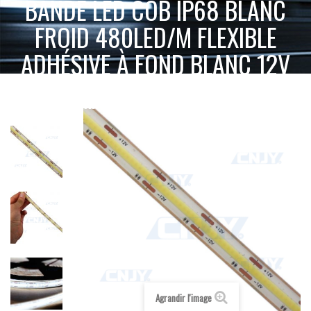
BANDE LED COB IP68 BLANC
FROID 480LED/M FLEXIBLE
ADHÉSIVE À FOND BLANC 12V
BANDE LED COB IP68 BLANC FROID
ACCUEIL
BANDE LED FLEXIBLE
480LED/M FLEXIBLE ADHÉSIVE À FOND BLANC 12V
Agrandir l'image