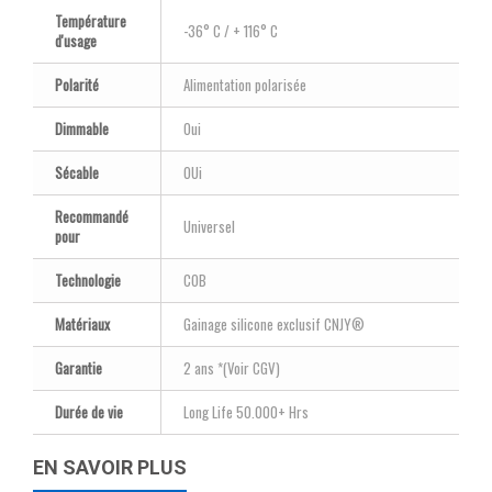
Température
-36° C / + 116° C
d'usage
Polarité
Alimentation polarisée
Dimmable
Oui
Sécable
OUi
Recommandé
Universel
pour
Technologie
COB
Matériaux
Gainage silicone exclusif CNJY®
Garantie
2 ans *(Voir CGV)
Durée de vie
Long Life 50.000+ Hrs
EN SAVOIR PLUS