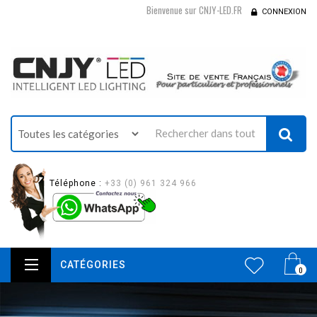
Bienvenue sur CNJY-LED.FR
CONNEXION
Téléphone :
+33 (0) 961 324 966
CATÉGORIES
0