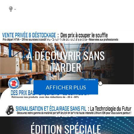
-
ACTIONS SPÉCIALES
À DÉCOUVRIR SANS
TARDER
AFFICHER PLUS
Le sans-fil
ÉDITION SPÉCIALE