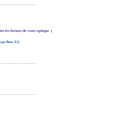
--------------------------------
es les formes de votre optique )
ortage Bmw X1)
--------------------------------
--------------------------------