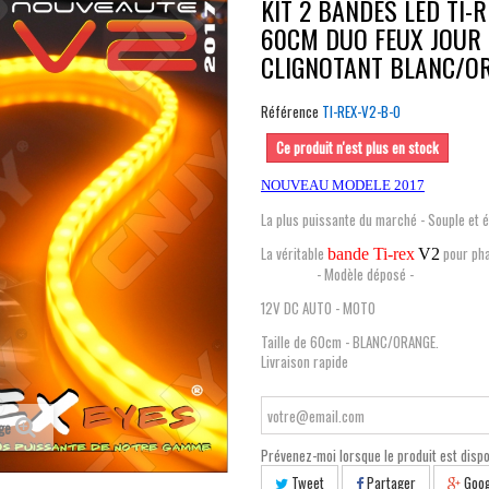
KIT 2 BANDES LED TI-R
60CM DUO FEUX JOUR
CLIGNOTANT BLANC/O
Référence
TI-REX-V2-B-O
Ce produit n'est plus en stock
NOUVEAU MODELE 2017
La plus puissante du marché - Souple et 
La véritable
pour ph
bande Ti-rex
V2
- Modèle déposé -
12V DC AUTO - MOTO
Taille de 60cm - BLANC/ORANGE.
Livraison rapide
age
Prévenez-moi lorsque le produit est dispo
Tweet
Partager
Goog