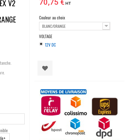
EX V2
70,75 €
HT
RANGE
Couleur au choix
BLANC/ORANGE
VOLTAGE
12V DC
étanche.
are.
nible
le+