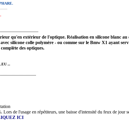
PHARE.
-------
E
----------------------------------
rieur qu'en extérieur de l'optique. Réalisation en silicone blanc au 
vec silicone colle polymère - ou comme sur le Bmw X1 ayant servi 
e complète des optiques.
LEU
...
--------------------------------
tation
 Lors de l'usage en répétiteurs, une baisse d'intensité du feux de jour s
IQUEZ ICI