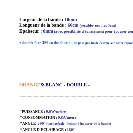
-----------------------------------------------------------------------------------------------
Largeur de la bande :
10mm
Longueur de la bande :
60cm
(sécable- tout les 5cm)
Epaisseur :
8
mm
(avec possibilité d'écrasement pour épouser tout
+ double face 3M au dos fourni
( ou pose par bride comme sur notre rep
-----------------------------------------------------------------------------------------------
ORANGE
& BLANC - DOUBLE -
-----------------------------------------------------------------------------------------------
*
PUISSANCE :
9.6W/mètre
*CONSOMMATION :
0.8A/mètre
*ANGLE :
90°
(vue latérale - led sur l'épaisseur de la bande)
*ANGLE D'ECLAIRAGE :
180°