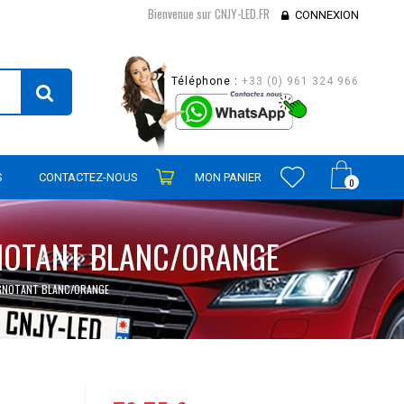
Bienvenue sur CNJY-LED.FR
CONNEXION
Téléphone :
+33 (0) 961 324 966
S
CONTACTEZ-NOUS
MON PANIER
0
IGNOTANT BLANC/ORANGE
LIGNOTANT BLANC/ORANGE