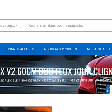
Toutes les catégories
BONNES AFFAIRES
NOUVEAUX PRODUITS
NOS ACTUALITÉ
REX V2 60CM DUO FEUX JOUR CL
KIT 2 BANDES LED TI-REX V2 60CM DUO FEUX JOUR C
ED FLEXIBLE
BANDE TIREX