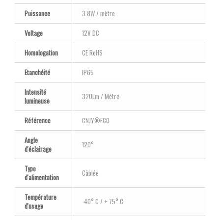
Puissance
3.8W / mètre
Voltage
12V DC
Homologation
CE RoHS
Etanchéité
IP65
Intensité
320Lm / Mètre
lumineuse
Référence
CNJY®ECO
Angle
120°
d'éclairage
Type
Câblée
d'alimentation
Température
-40° C / + 75° C
d'usage