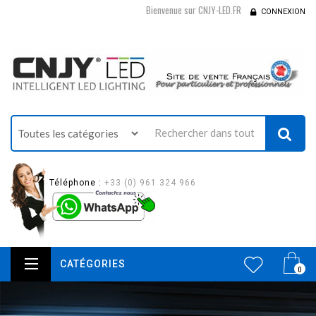
Bienvenue sur CNJY-LED.FR
CONNEXION
Téléphone :
+33 (0) 961 324 966
CATÉGORIES
0