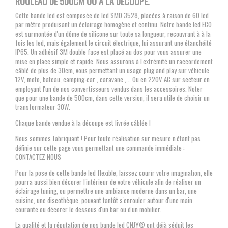
ROULEAU DE 500CM OU À LA DÉCOUPE.
Cette bande led est composée de led SMD 3528, placées à raison de 60 led
par mètre produisant un éclairage homogène et continu. Notre bande led ECO
est surmontée d'un dôme de silicone sur toute sa longueur, recouvrant à à la
fois les led, mais également le circuit électrique, lui assurant une étanchéité
IP65. Un adhésif 3M double face est placé au dos pour vous assurer une
mise en place simple et rapide. Nous assurons à l'extrémité un raccordement
câblé de plus de 30cm, vous permettant un usage plug and play sur véhicule
12V, moto, bateau, camping-car , caravane ,... Ou en 220V AC sur secteur en
employant l'un de nos convertisseurs vendus dans les accessoires. Noter
que pour une bande de 500cm, dans cette version, il sera utile de choisir un
transformateur 30W.
Chaque bande vendue à la découpe est livrée câblée !
Nous sommes fabriquant ! Pour toute réalisation sur mesure n'étant pas
définie sur cette page vous permettant une commande immédiate :
CONTACTEZ NOUS
Pour la pose de cette bande led flexible, laissez courir votre imagination, elle
pourra aussi bien décorer l'intérieur de votre véhicule afin de réaliser un
éclairage tuning, ou permettre une ambiance moderne dans un bar, une
cuisine, une discothèque, pouvant tantôt s'enrouler autour d'une main
courante ou décorer le dessous d'un bar ou d'un mobilier.
La qualité et la réputation de nos bande led CNJY® ont déjà séduit les