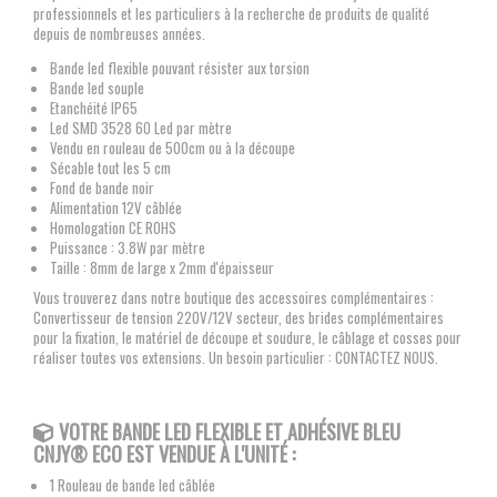
professionnels et les particuliers à la recherche de produits de qualité
depuis de nombreuses années.
Bande led flexible pouvant résister aux torsion
Bande led souple
Etanchéité IP65
Led SMD 3528 60 Led par mètre
Vendu en rouleau de 500cm ou à la découpe
Sécable tout les 5 cm
Fond de bande noir
Alimentation 12V câblée
Homologation CE ROHS
Puissance : 3.8W par mètre
Taille : 8mm de large x 2mm d'épaisseur
Vous trouverez dans notre boutique des accessoires complémentaires :
Convertisseur de tension 220V/12V secteur, des brides complémentaires
pour la fixation, le matériel de découpe et soudure, le câblage et cosses pour
réaliser toutes vos extensions. Un besoin particulier : CONTACTEZ NOUS.
VOTRE BANDE LED FLEXIBLE
ET ADHÉSIVE BLEU
CNJY®
ECO EST VENDUE À L'UNITÉ :
1 Rouleau de bande led câblée