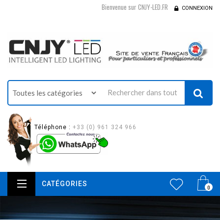
Bienvenue sur CNJY-LED.FR
CONNEXION
Téléphone :
+33 (0) 961 324 966
CATÉGORIES
0