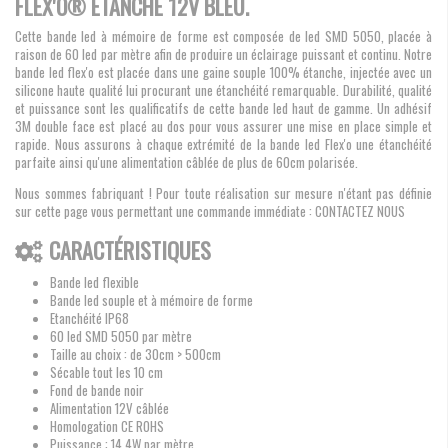
FLEX'O® ÉTANCHE 12V BLEU.
Cette bande led à mémoire de forme est composée de led SMD 5050, placée à
raison de 60 led par mètre afin de produire un éclairage puissant et continu. Notre
bande led flex'o est placée dans une gaine souple 100% étanche, injectée avec un
silicone haute qualité lui procurant une étanchéité remarquable. Durabilité, qualité
et puissance sont les qualificatifs de cette bande led haut de gamme. Un adhésif
3M double face est placé au dos pour vous assurer une mise en place simple et
rapide. Nous assurons à chaque extrémité de la bande led Flex'o une étanchéité
parfaite ainsi qu'une alimentation câblée de plus de 60cm polarisée.
Nous sommes fabriquant ! Pour toute réalisation sur mesure n'étant pas définie
sur cette page vous permettant une commande immédiate : CONTACTEZ NOUS
CARACTÉRISTIQUES
Bande led flexible
Bande led souple et à mémoire de forme
Etanchéité IP68
60 led SMD 5050 par mètre
Taille au choix : de 30cm > 500cm
Sécable tout les 10 cm
Fond de bande noir
Alimentation 12V câblée
Homologation CE ROHS
Puissance : 14.4W par mètre