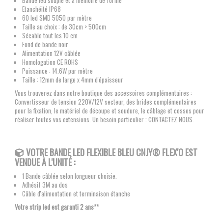
Bande led souple et à mémoire de forme
Etanchéité IP68
60 led SMD 5050 par mètre
Taille au choix : de 30cm > 500cm
Sécable tout les 10 cm
Fond de bande noir
Alimentation 12V câblée
Homologation CE ROHS
Puissance : 14.6W par mètre
Taille : 12mm de large x 4mm d'épaisseur
Vous trouverez dans notre boutique des accessoires complémentaires :
Convertisseur de tension 220V/12V secteur, des brides complémentaires
pour la fixation, le matériel de découpe et soudure, le câblage et cosses pour
réaliser toutes vos extensions. Un besoin particulier : CONTACTEZ NOUS.
VOTRE BANDE LED FLEXIBLE
BLEU CNJY®
FLEX'O EST
VENDUE À L'UNITÉ :
1 Bande câblée selon longueur choisie.
Adhésif 3M au dos
Câble d'alimentation et terminaison étanche
Votre strip led est garanti 2 ans**