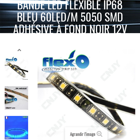
BANDE LED FLEXIBLE IP68
BLEU 60LED/M 5050 SMD
ADHÉSIVE À FOND NOIR 12V
BANDE LED FLEXIBLE IP68
ACCUEIL
BANDE LED FLEXIBLE
BLEU
BLEU 60LED/M 5050 SMD ADHÉSIVE À FOND NOIR 12V
Agrandir l'image