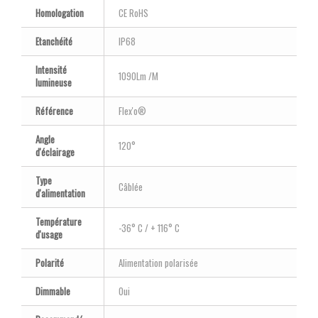
Homologation
CE RoHS
Etanchéité
IP68
Intensité
1090Lm /M
lumineuse
Référence
Flex'o®
Angle
120°
d'éclairage
Type
Câblée
d'alimentation
Température
-36° C / + 116° C
d'usage
Polarité
Alimentation polarisée
Dimmable
Oui