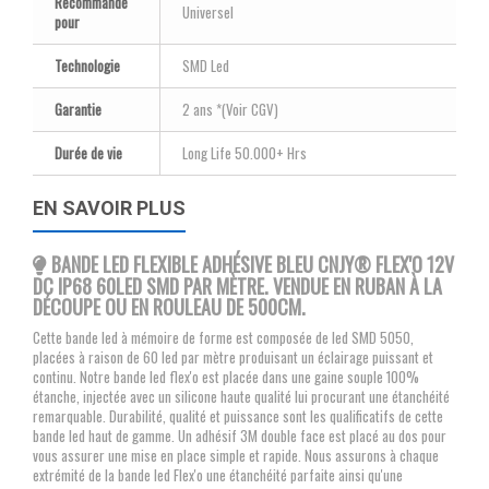
Recommandé
Universel
pour
Technologie
SMD Led
Garantie
2 ans *(Voir CGV)
Durée de vie
Long Life 50.000+ Hrs
EN SAVOIR PLUS
BANDE LED FLEXIBLE ADHÉSIVE BLEU CNJY
® FLEX'O 12V
DC IP68 60LED SMD PAR MÈTRE. VENDUE EN RUBAN À LA
DÉCOUPE OU EN ROULEAU DE 500CM.
Cette bande led à mémoire de forme est composée de led SMD 5050,
placées à raison de 60 led par mètre produisant un éclairage puissant et
continu. Notre bande led flex'o est placée dans une gaine souple 100%
étanche, injectée avec un silicone haute qualité lui procurant une étanchéité
remarquable. Durabilité, qualité et puissance sont les qualificatifs de cette
bande led haut de gamme. Un adhésif 3M double face est placé au dos pour
vous assurer une mise en place simple et rapide. Nous assurons à chaque
extrémité de la bande led Flex'o une étanchéité parfaite ainsi qu'une