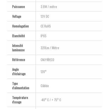
Puissance
3.8W / mètre
Voltage
12V DC
Homologation
CE RoHS
Etanchéité
IP65
Intensité
320Lm / Mètre
lumineuse
Référence
CNJY®ECO
Angle
120°
d'éclairage
Type
Câblée
d'alimentation
Température
-40° C / + 75° C
d'usage