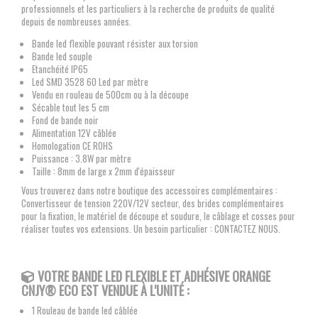
professionnels et les particuliers à la recherche de produits de qualité
depuis de nombreuses années.
Bande led flexible pouvant résister aux torsion
Bande led souple
Etanchéité IP65
Led SMD 3528 60 Led par mètre
Vendu en rouleau de 500cm ou à la découpe
Sécable tout les 5 cm
Fond de bande noir
Alimentation 12V câblée
Homologation CE ROHS
Puissance : 3.8W par mètre
Taille : 8mm de large x 2mm d'épaisseur
Vous trouverez dans notre boutique des accessoires complémentaires :
Convertisseur de tension 220V/12V secteur, des brides complémentaires
pour la fixation, le matériel de découpe et soudure, le câblage et cosses pour
réaliser toutes vos extensions. Un besoin particulier : CONTACTEZ NOUS.
VOTRE BANDE LED FLEXIBLE
ET ADHÉSIVE ORANGE
CNJY®
ECO EST VENDUE À L'UNITÉ :
1 Rouleau de bande led câblée