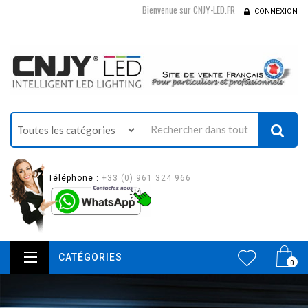
Bienvenue sur CNJY-LED.FR
CONNEXION
Téléphone :
+33 (0) 961 324 966
CATÉGORIES
0