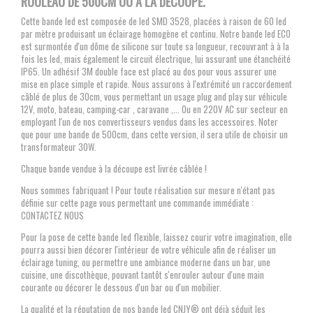
ROULEAU DE 500CM OU À LA DÉCOUPE.
Cette bande led est composée de led SMD 3528, placées à raison de 60 led
par mètre produisant un éclairage homogène et continu. Notre bande led ECO
est surmontée d'un dôme de silicone sur toute sa longueur, recouvrant à à la
fois les led, mais également le circuit électrique, lui assurant une étanchéité
IP65. Un adhésif 3M double face est placé au dos pour vous assurer une
mise en place simple et rapide. Nous assurons à l'extrémité un raccordement
câblé de plus de 30cm, vous permettant un usage plug and play sur véhicule
12V, moto, bateau, camping-car , caravane ,... Ou en 220V AC sur secteur en
employant l'un de nos convertisseurs vendus dans les accessoires. Noter
que pour une bande de 500cm, dans cette version, il sera utile de choisir un
transformateur 30W.
Chaque bande vendue à la découpe est livrée câblée !
Nous sommes fabriquant ! Pour toute réalisation sur mesure n'étant pas
définie sur cette page vous permettant une commande immédiate :
CONTACTEZ NOUS
Pour la pose de cette bande led flexible, laissez courir votre imagination, elle
pourra aussi bien décorer l'intérieur de votre véhicule afin de réaliser un
éclairage tuning, ou permettre une ambiance moderne dans un bar, une
cuisine, une discothèque, pouvant tantôt s'enrouler autour d'une main
courante ou décorer le dessous d'un bar ou d'un mobilier.
La qualité et la réputation de nos bande led CNJY® ont déjà séduit les