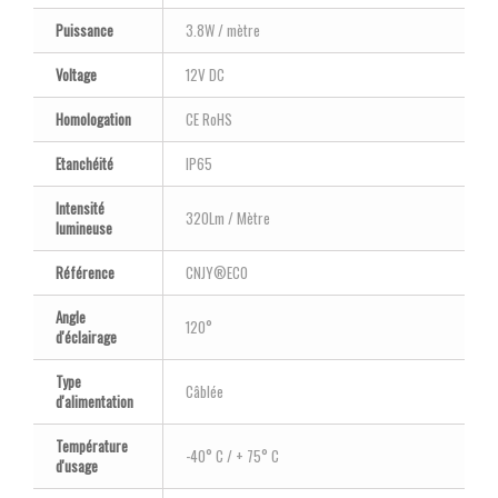
Puissance
3.8W / mètre
Voltage
12V DC
Homologation
CE RoHS
Etanchéité
IP65
Intensité
320Lm / Mètre
lumineuse
Référence
CNJY®ECO
Angle
120°
d'éclairage
Type
Câblée
d'alimentation
Température
-40° C / + 75° C
d'usage