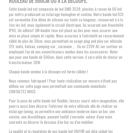
ROULEAU DE 500CM OU À LA DÉCOUPE.
Cette bande led est composée de led SMD 3528, placées à raison de 60 led
par mètre produisant un éclairage homogène et continu. Notre bande led ECO
est surmontée d'un dôme de silicone sur toute sa longueur, recouvrant à à la
fois les led, mais également le circuit électrique, lui assurant une étanchéité
IP65. Un adhésif 3M double face est placé au dos pour vous assurer une
mise en place simple et rapide. Nous assurons à l'extrémité un raccordement
câblé de plus de 30cm, vous permettant un usage plug and play sur véhicule
12V, moto, bateau, camping-car , caravane ,... Ou en 220V AC sur secteur en
employant l'un de nos convertisseurs vendus dans les accessoires. Noter
que pour une bande de 500cm, dans cette version, il sera utile de choisir un
transformateur 30W.
Chaque bande vendue à la découpe est livrée câblée !
Nous sommes fabriquant ! Pour toute réalisation sur mesure n'étant pas
définie sur cette page vous permettant une commande immédiate :
CONTACTEZ NOUS
Pour la pose de cette bande led flexible, laissez courir votre imagination, elle
pourra aussi bien décorer l'intérieur de votre véhicule afin de réaliser un
éclairage tuning, ou permettre une ambiance moderne dans un bar, une
cuisine, une discothèque, pouvant tantôt s'enrouler autour d'une main
courante ou décorer le dessous d'un bar ou d'un mobilier.
La qualité et la réputation de nos bande led CNJY® ont déjà séduit les