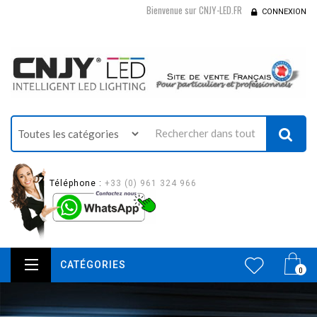
Bienvenue sur CNJY-LED.FR
CONNEXION
Téléphone :
+33 (0) 961 324 966
CATÉGORIES
0