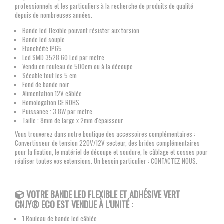
professionnels et les particuliers à la recherche de produits de qualité
depuis de nombreuses années.
Bande led flexible pouvant résister aux torsion
Bande led souple
Etanchéité IP65
Led SMD 3528 60 Led par mètre
Vendu en rouleau de 500cm ou à la découpe
Sécable tout les 5 cm
Fond de bande noir
Alimentation 12V câblée
Homologation CE ROHS
Puissance : 3.8W par mètre
Taille : 8mm de large x 2mm d'épaisseur
Vous trouverez dans notre boutique des accessoires complémentaires :
Convertisseur de tension 220V/12V secteur, des brides complémentaires
pour la fixation, le matériel de découpe et soudure, le câblage et cosses pour
réaliser toutes vos extensions. Un besoin particulier : CONTACTEZ NOUS.
VOTRE BANDE LED FLEXIBLE
ET ADHÉSIVE VERT
CNJY®
ECO EST VENDUE À L'UNITÉ :
1 Rouleau de bande led câblée