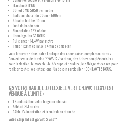
Bande led souple et à mémoire de forme
Etanchéité IP68
60 led SMD 5050 par mètre
Taille au choix : de 30cm > 500cm
Sécable tout les 10 cm
Fond de bande noir
Alimentation 12V câblée
Homologation CE ROHS
Puissance : 14.4W par mètre
Taille : 12mm de large x 4mm d'épaisseur
Vous trouverez dans notre boutique des accessoires complémentaires :
Convertisseur de tension 220V/12V secteur, des brides complémentaires
pour la fixation, le matériel de découpe et soudure, le câblage et cosses pour
réaliser toutes vos extensions. Un besoin particulier : CONTACTEZ NOUS.
VOTRE BANDE LED FLEXIBLE
VERT CNJY®
FLEX'O EST
VENDUE À L'UNITÉ :
1 Bande câblée selon longueur choisie.
Adhésif 3M au dos
Câble d'alimentation et terminaison étanche
Votre strip led est garanti 2 ans**