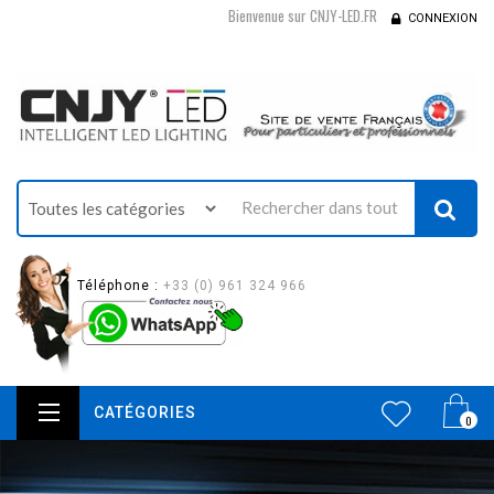
Bienvenue sur CNJY-LED.FR
CONNEXION
Téléphone :
+33 (0) 961 324 966
CATÉGORIES
0