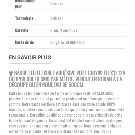
Recommandé
Universel
pour
Technologie
SMD Led
Garantie
2 ans *(Voir CGV)
Durée de vie
Long Life 50.000+ Hrs
EN SAVOIR PLUS
BANDE LED FLEXIBLE ADHÉSIVE VERT CNJY
® FLEX'O 12V
DC IP68 60LED SMD PAR MÈTRE. VENDUE EN RUBAN À LA
DÉCOUPE OU EN ROULEAU DE 500CM.
Cette bande led à mémoire de forme est composée de led SMD 5050,
placées à raison de 60 led par mètre produisant un éclairage puissant et
continu. Notre bande led flex'o est placée dans une gaine souple 100%
étanche, injectée avec un silicone haute qualité lui procurant une étanchéité
remarquable. Durabilité, qualité et puissance sont les qualificatifs de cette
bande led haut de gamme. Un adhésif 3M double face est placé au dos pour
vous assurer une mise en place simple et rapide. Nous assurons à chaque
extrémité de la bande led Flex'o une étanchéité parfaite ainsi qu'une