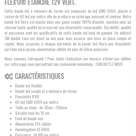
FLEX'O® ÉTANCHE 12V VERT.
Cette bande led à mémoire de forme est composée de led SMD 5050, placée à
raison de 60 led par mètre afin de produire un éclairage puissant et continu. Notre
bande led flex'o est placée dans une gaine souple 100% étanche, injectée avec un
silicone haute qualité lui procurant une étanchéité remarquable. Durabilité, qualité
et puissance sont les qualificatifs de cette bande led haut de gamme. Un adhésif
3M double face est placé au dos pour vous assurer une mise en place simple et
rapide. Nous assurons à chaque extrémité de la bande led Flex'o une étanchéité
parfaite ainsi qu'une alimentation câblée de plus de 60cm polarisée.
Nous sommes fabriquant ! Pour toute réalisation sur mesure n'étant pas définie
sur cette page vous permettant une commande immédiate : CONTACTEZ NOUS
CARACTÉRISTIQUES
Bande led flexible
Bande led souple et à mémoire de forme
Etanchéité IP68
60 led SMD 5050 par mètre
Taille au choix : de 30cm > 500cm
Sécable tout les 10 cm
Fond de bande noir
Alimentation 12V câblée
Homologation CE ROHS
Puissance : 14.4W par mètre