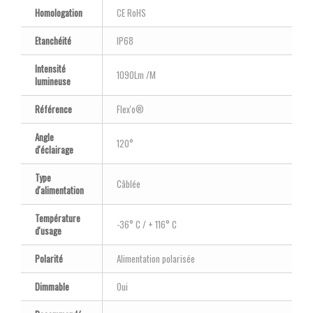
Homologation
CE RoHS
Etanchéité
IP68
Intensité
1090Lm /M
lumineuse
Référence
Flex'o®
Angle
120°
d'éclairage
Type
Câblée
d'alimentation
Température
-36° C / + 116° C
d'usage
Polarité
Alimentation polarisée
Dimmable
Oui