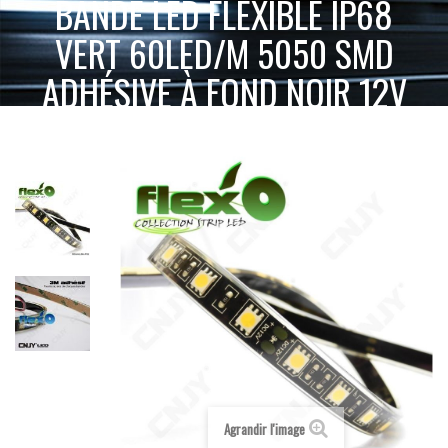
BANDE LED FLEXIBLE IP68
VERT 60LED/M 5050 SMD
ADHÉSIVE À FOND NOIR 12V
BANDE LED FLEXIBLE IP68
ACCUEIL
BANDE LED FLEXIBLE
VERT
VERT 60LED/M 5050 SMD ADHÉSIVE À FOND NOIR 12V
Agrandir l'image