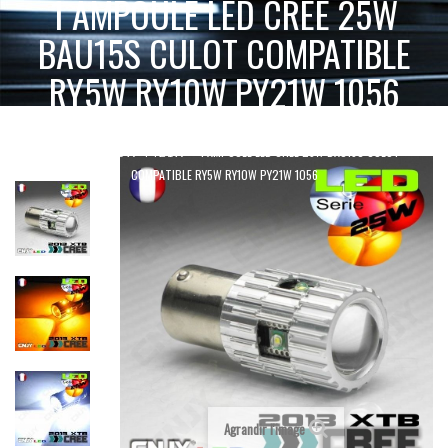
1 AMPOULE LED CREE 25W
BAU15S CULOT COMPATIBLE
RY5W RY10W PY21W 1056
ACCUEIL
AMPOULE LED VOITURE AUTO MOTO CAMION 12V 24V
1 AMPOULE LED CREE 25W BAU15S CULOT
BAU15S - RY5W - PY21W
COMPATIBLE RY5W RY10W PY21W 1056
Agrandir l'image