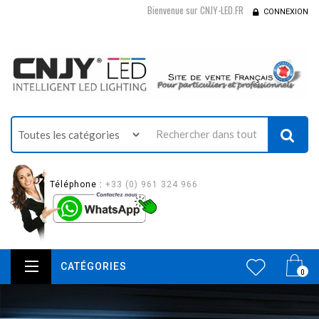
Bienvenue sur CNJY-LED.FR
CONNEXION
Téléphone :
+33 (0) 961 324 966
CATÉGORIES
0