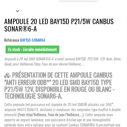
AMPOULE 20 LED BAY15D P21/5W CANBUS
SONAR®6-A
Référence
BAY15D-SONAR6A
En stock - Livrable immédiatement
Ampoule à 20 led SMD SONAR®6-A à culot nommé BAY15D P21/5W- 12V Auto, Moto,
Quad, pour Veilleuses/Stop, Feux de jour diurne/Veilleuse, ... .
PRÉSENTATION DE CETTE AMPOULE CANBUS
"ANTI ERREUR ODB*" 20 LED SMD BAY15D TYPE
P21/5W 12V, DISPONIBLE EN ROUGE OU BLANC -
TECHNOLOGIE SONAR6-A.
Cette ampoule led puissance est équipée de 20 led SMD® placées sur 360°,
ampoule HAUTE QUALITE, destinée à remplacer des ampoules type bay15d à double
intensité
(Feux stop/Veilleuse, Feux de jour/Veilleuse,...)
. Cette ampoule vous
apporte un impact lumineux, une puissance d'éclairage et une homogénéité
optimale dans votre optique avec un soutient Canbus SONAR®6-A permettant une