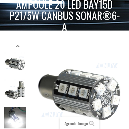
AMPOULE 20 LED BAY15D
P21/5W CANBUS SONAR®6-
A
ACCUEIL
AMPOULE LED VOITURE AUTO MOTO CAMION 12V 24V
AMPOULE 20 LED BAY15D P21/5W CANBUS SONAR®6-A
BAY15D - P21/5W
Agrandir l'image