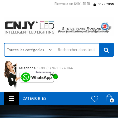
Bienvenue sur CNJY-LED.FR
CONNEXION
Téléphone :
+33 (0) 961 324 966
CATÉGORIES
0