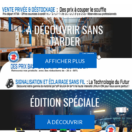
ACTIONS SPÉCIALES
À DÉCOUVRIR SANS
TARDER
AFFICHER PLUS
Le sans-fil
ÉDITION SPÉCIALE
À DÉCOUVRIR