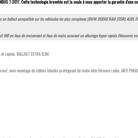
BUS 7-2017. Cette technologie brevetée est la seule à vous apporter la garantie d'une com
 un ballast compatible sur les véhicules les plus complexes (BMW, DODGE RAM (55W), AUDI, FORD,
 kit HID en feux de croisement et feux de route, assurant un allumage hyper rapide. Découvrez 
 et rapide. BALLAST EXTRA SLIM.
roof, avec montage de câbles blindés protégeant de toute interférence radio. ANTI PARA