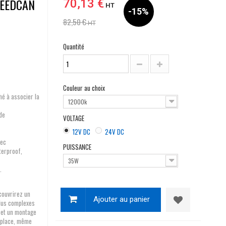
PEEDCAN
70,13 €
HT
-15%
82,50 €
HT
Quantité
Couleur au choix
hé à associer la
12000k
de
VOLTAGE
12V DC
24V DC
vec
PUISSANCE
terproof,
35W
.
couvrirez un
Ajouter au panier
plus complexes
 et un montage
n place, même