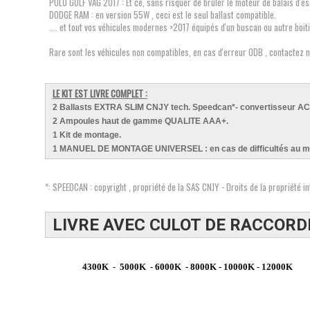
POLO GOLF VAG 2017 : Et ce, sans risquer de brûler le moteur de balais d'es
DODGE RAM : en version 55W , ceci est le seul ballast compatible.
.... et tout vos véhicules modernes >2017 équipés d'un buscan ou autre boiti
Rare sont les véhicules non compatibles, en cas d'erreur ODB , contactez n
LE KIT EST LIVRE COMPLET :
2 Ballasts EXTRA SLIM CNJY tech. Speedcan*- convertisseur AC 
2 Ampoules haut de gamme QUALITE AAA+.
1 Kit de montage.
1 MANUEL DE MONTAGE UNIVERSEL : en cas de difficultés au mo
*: SPEEDCAN : copyright , propriété de la SAS CNJY - Droits de la propriété int
LIVRE AVEC CULOT DE RACCORD
4300K - 5000K - 6000K - 8000K - 10000K - 12000K