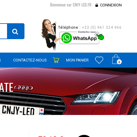
Bienvenue sur CNJY-LED.FR
CONNEXION
Téléphone :
+33 (0) 961 324 966
S
CONTACTEZ-NOUS
MON PANIER
0
ATE