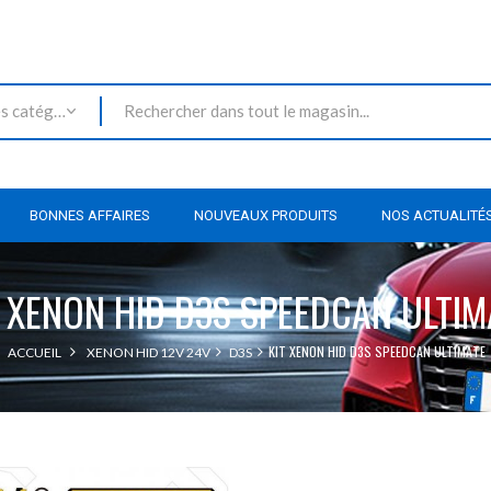
Toutes les catégories
BONNES AFFAIRES
NOUVEAUX PRODUITS
NOS ACTUALITÉ
T XENON HID D3S SPEEDCAN ULTIM
KIT XENON HID D3S SPEEDCAN ULTIMATE
ACCUEIL
XENON HID 12V 24V
D3S