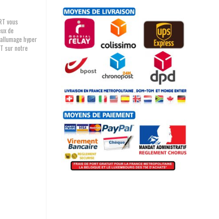
ART vous
eux de
 allumage hyper
T sur notre