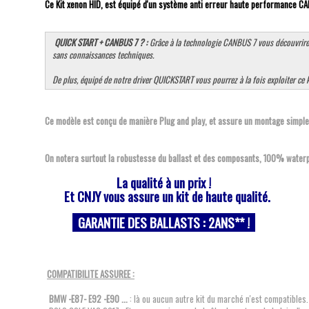
Ce Kit xenon HID, est équipé d'un système anti erreur haute performance CAN
QUICK START + CANBUS 7 ? :
Grâce à la technologie CANBUS 7 vous découvrirez
sans connaissances techniques.
De plus, équipé de notre driver QUICKSTART vous pourrez à la fois exploiter ce
Ce modèle est conçu de manière Plug and play, et assure un montage simple
On notera surtout la robustesse du ballast et des composants, 100% waterp
La qualité à un prix !
Et CNJY vous assure un kit de haute qualité.
GARANTIE DES BALLASTS : 2
ANS
** !
COMPATIBILITE ASSUREE :
BMW -E87- E92 -E90 ...
: là ou aucun autre kit du marché n'est compatibles.