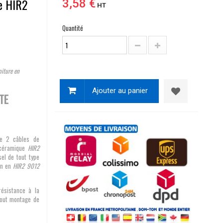
le HIR2
3,58 €
HT
Quantité
oiture en
Ajouter au panier
TE
e 2 câbles de
 céramique
HIR2
el de tout type
on en
HIR2 9012
résistance à la
 tout montage de