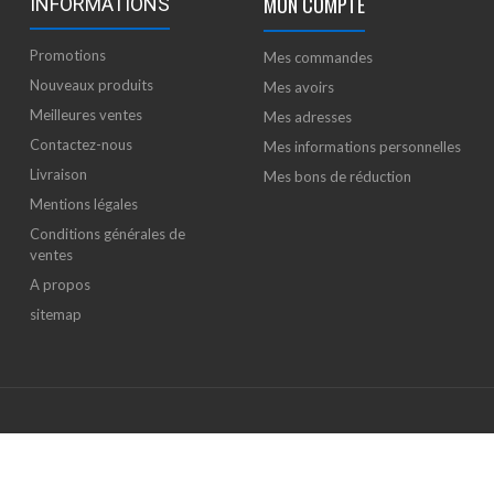
MON COMPTE
INFORMATIONS
Promotions
Mes commandes
Nouveaux produits
Mes avoirs
Meilleures ventes
Mes adresses
Contactez-nous
Mes informations personnelles
Livraison
Mes bons de réduction
Mentions légales
Conditions générales de
ventes
A propos
sitemap