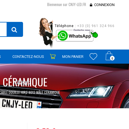
Bienvenue sur CNJY-LED.FR
CONNEXION
Téléphone :
+33 (0) 961 324 966
S
CONTACTEZ-NOUS
MON PANIER
0
E CÉRAMIQUE
ÂBLÉ DOUILLE HIR2 9012 MÂLE CÉRAMIQUE