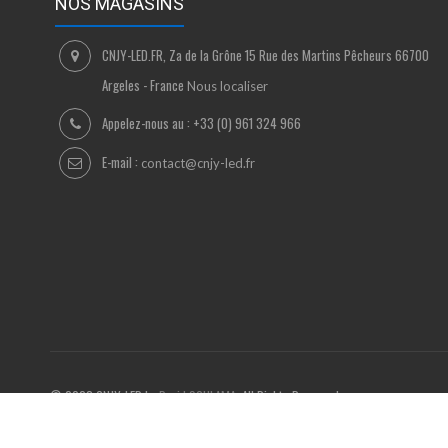
NOS MAGASINS
CNJY-LED.FR, Za de la Grône 15 Rue des Martins Pêcheurs 66700
Argeles - France
Nous localiser
Appelez-nous au :
+33 (0) 961 324 966
E-mail :
contact@cnjy-led.fr
© 2023 CNJY-LED by
David SCHLAMA
. All Rights Reserved.