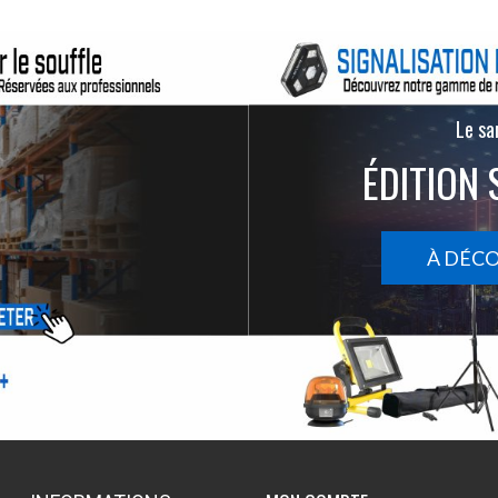
Le san
ÉDITION 
À DÉC