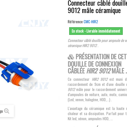
Connecteur câblé douil
9012 mâle céramique
Référence
CMC-HIR2
En stock - Livrable immédiatement
Connecteur câblé douille pour ampoule de v
céramique HIR2 9012 .
PRÉSENTATION DE CET
DOUILLE DE CONNEXION
CÂBLÉE
HIR2 9012
MÂLE
.
Ce connecteur
HIR2 9012
est muni d
raccordement de 9cm et d'une douille
9012
mâle pour le raccordement univers
d'ampoules de voiture, auto, moto, cami
(Led, xenon, halogène, HOD,...) .
L'avantage du céramique est la haute 
age
chaleur et sa dissipation. Parfait pour
Kit led, xénon, ampoules HOD, ...