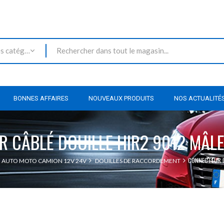
Toutes les catégories
BONNES AFFAIRES
NOUVEAUX PRODUITS
NOS ACTUALITÉ
 CÂBLÉ DOUILLE HIR2 9012 MÂL
CONNECTEUR C
 AUTO MOTO CAMION 12V 24V
DOUILLES DE RACCORDEMENT