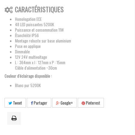
CARACTÉRISTIQUES
Homologation ECE
48 LED puissantes 5200K
Puissance et consommation 11W
Étanchéité IP56
Montage robuste sur base aluminium
Pose en applique
Dimmable
12V 24V multivoltage
L : 364mm x l : 127mm x P : 15mm
Câble d'alimentation ~30cm
Couleur d'éclairage disponible :
Blanc pur 5200K
Tweet
Partager
Google+
Pinterest