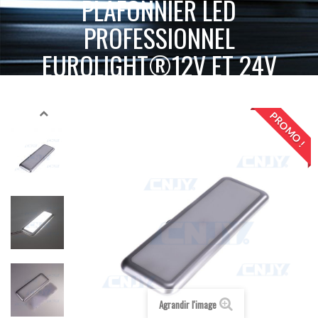
PLAFONNIER LED
PROFESSIONNEL
EUROLIGHT®12V ET 24V
ACCUEIL
ECLAIRAGE PHARE ET FEU LED
ECLAIRAGE CABINE LED
PLAFONNIER LED PROFESSIONNEL EUROLIGHT®12V ET 24V
PROMO !
Agrandir l'image