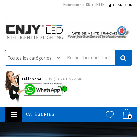
Bienvenue sur CNJY-LED.FR
CONNEXION
Téléphone :
+33 (0) 961 324 966
CATÉGORIES
0