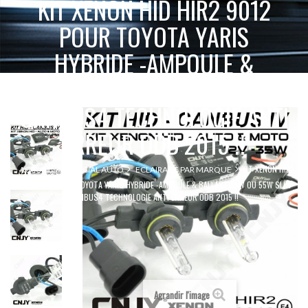
KIT XENON HID HIR2 9012
POUR TOYOTA YARIS
HYBRIDE -AMPOULE &
BALLAST 35W OU 55W SLIM
CANBUS4 TECHNOLOGIE ANTI
ERREUR ODB 2015 !!
KIT XENON HID
ACCUEIL
SPÉCIAL AUTO
ECLAIRAGE PAR MARQUE
HIR2 9012 POUR TOYOTA YARIS HYBRIDE -AMPOULE & BALLAST 35W OU 55W SLIM
CANBUS4 TECHNOLOGIE ANTI ERREUR ODB 2015 !!
Agrandir l'image