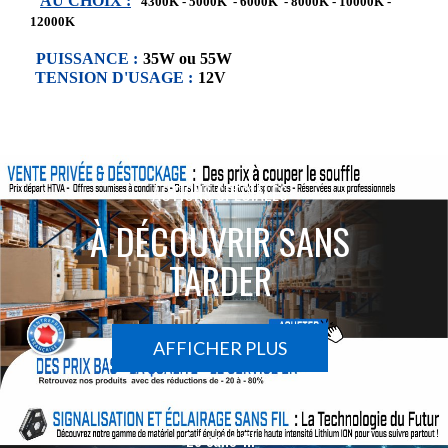
AU CHOIX :
4300K - 5000K - 6000K - 8000K - 10000K -
12000K
PUISSANCE :
35W ou 55W
TENSION D'USAGE :
12V
ACTIONS SPÉCIALES
À DÉCOUVRIR SANS
TARDER
AFFICHER PLUS
Le sans-fil