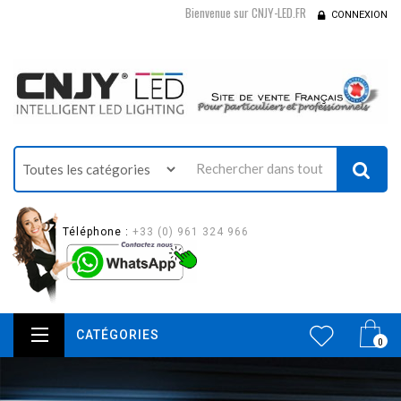
Bienvenue sur CNJY-LED.FR
CONNEXION
Téléphone :
+33 (0) 961 324 966
CATÉGORIES
0