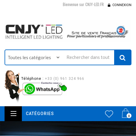
Bienvenue sur CNJY-LED.FR
CONNEXION
Téléphone :
+33 (0) 961 324 966
CATÉGORIES
0