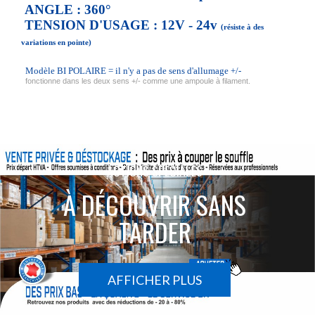
ANGLE : 360°
TENSION D'USAGE : 12V - 24v
(résiste à des
variations en pointe)
Modèle BI POLAIRE = il n'y a pas de sens d'allumage +/-
fonctionne dans les deux sens +/- comme une ampoule à filament.
ACTIONS SPÉCIALES
À DÉCOUVRIR SANS
TARDER
AFFICHER PLUS