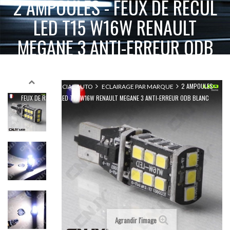
2 AMPOULES - FEUX DE RECUL
LED T15 W16W RENAULT
MEGANE 3 ANTI-ERREUR ODB
BLANC
2 AMPOULES -
ACCUEIL
SPÉCIAL AUTO
ECLAIRAGE PAR MARQUE
FEUX DE RECUL LED T15 W16W RENAULT MEGANE 3 ANTI-ERREUR ODB BLANC
Agrandir l'image