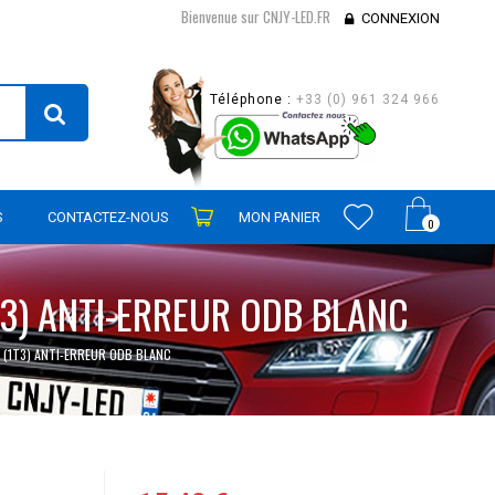
Bienvenue sur CNJY-LED.FR
CONNEXION
Téléphone :
+33 (0) 961 324 966
S
CONTACTEZ-NOUS
MON PANIER
0
3) ANTI-ERREUR ODB BLANC
 (1T3) ANTI-ERREUR ODB BLANC