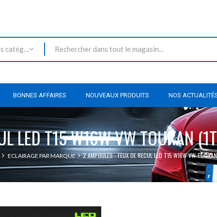
Toutes les catégories
BONNES AFFAIRES
NOUVEAUX PRODUITS
NOS ACTUALITÉ
CUL LED T15 W16W VW TOURAN (1T
2 AMPOULES - FEUX DE RECUL LED T15 W16W VW TOURAN
ECLAIRAGE PAR MARQUE