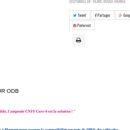
DISPONIBLE EN : BLANC-ROUGE-ORANGE
Tweet
Partager
Goog
Pinterest
UR ODB
ble, l'ampoule CNJY Core-4 est la solution ! "
e à
filament pour assurer la compatibilité sur prés de 100% des véhicules