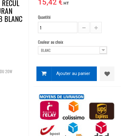
E RECUL
15,42 €
HT
URAN
DB BLANC
Quantité
Couleur au choix
BLANC
NDU 20W
Ajouter au panier