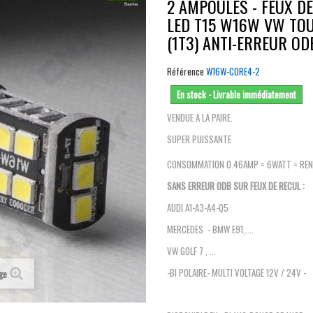
2 AMPOULES - FEUX D
LED T15 W16W VW TO
(1T3) ANTI-ERREUR O
Référence
W16W-CORE4-2
En stock - Livrable immédiatement
VENDUE A LA PAIRE.
SUPER PUISSANTE
CONSOMMATION 0.46AMP = 6WATT = RE
SANS ERREUR ODB SUR FEUX DE RECUL :
AUDI A1-A3-A4-Q5
MERCEDES - BMW E91,....
VW GOLF 7 , ...
-BI POLAIRE- MULTI VOLTAGE 12V / 24V -
age