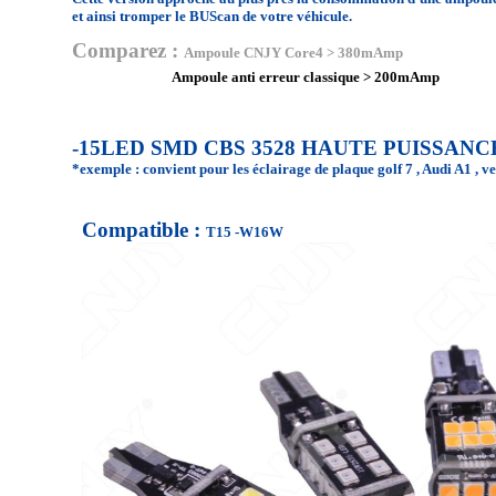
et ainsi tromper le BUScan de votre véhicule.
Comparez :
Ampoule CNJY Core4 > 380mAmp
Ampoule anti erreur classique > 200mAmp
-15LED SMD CBS 3528 HAUTE PUISSAN
*exemple : convient pour les éclairage de plaque golf 7 , Audi A1 , ve
Compatible :
T15 -W16W