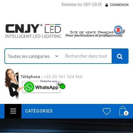
Bienvenue sur CNJY-LED.FR
CONNEXION
Téléphone :
+33 (0) 961 324 966
CATÉGORIES
0