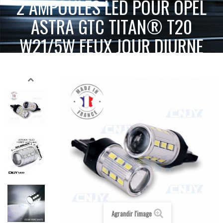
2 AMPOULES LED POUR OPEL
ASTRA GTC TITAN® T20
W21/5W FEUX JOUR DIURNE
2 AMPOULES
ACCUEIL
SPÉCIAL AUTO
ECLAIRAGE PAR MARQUE
LED POUR OPEL ASTRA GTC TITAN® T20 W21/5W FEUX JOUR DIURNE
Agrandir l'image