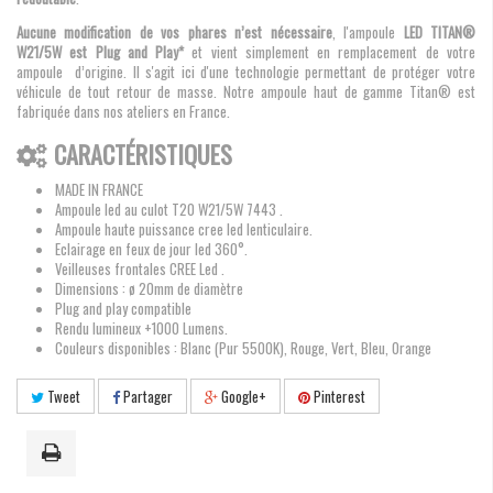
Aucune modification de vos phares n’est nécessaire
, l'ampoule
LED TITAN®
W21/5W est Plug and Play*
et vient simplement en remplacement de votre
ampoule d’origine. Il s'agit ici d'une technologie permettant de protéger votre
véhicule de tout retour de masse. Notre ampoule haut de gamme Titan® est
fabriquée dans nos ateliers en France.
CARACTÉRISTIQUES
MADE IN FRANCE
Ampoule led au culot T20 W21/5W 7443 .
Ampoule haute puissance cree led lenticulaire.
Eclairage en feux de jour led 360°.
Veilleuses frontales CREE Led .
Dimensions : ø 20mm de diamètre
Plug and play compatible
Rendu lumineux +1000 Lumens.
Couleurs disponibles : Blanc (Pur 5500K), Rouge, Vert, Bleu, Orange
Tweet
Partager
Google+
Pinterest