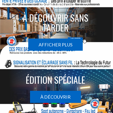
ACTIONS SPÉCIALES
À DÉCOUVRIR SANS
TARDER
AFFICHER PLUS
Le sans-fil
ÉDITION SPÉCIALE
À DÉCOUVRIR