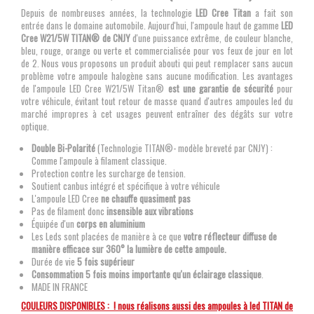
Depuis de nombreuses années, la technologie
LED Cree Titan
a fait son
entrée dans le domaine automobile. Aujourd'hui, l'ampoule haut de gamme
LED
Cree W21/5W TITAN® de CNJY
d'une puissance extrême, de couleur blanche,
bleu, rouge, orange ou verte et commercialisée pour vos feux de jour en lot
de 2. Nous vous proposons un produit abouti qui peut remplacer sans aucun
problème votre ampoule halogène sans aucune modification. Les avantages
de l'ampoule LED Cree W21/5W Titan®
est une garantie de sécurité
pour
votre véhicule, évitant tout retour de masse quand d'autres ampoules led du
marché impropres à cet usages peuvent entraîner des dégâts sur votre
optique.
Double Bi-Polarité
(Technologie TITAN®- modèle breveté par CNJY) :
Comme l'ampoule à filament classique.
Protection contre les surcharge de tension.
Soutient canbus intégré et spécifique à votre véhicule
L'ampoule LED Cree
ne chauffe quasiment pas
Pas de filament donc
insensible aux vibrations
Équipée d'un
corps en aluminium
Les Leds sont placées de manière à ce que
votre réflecteur diffuse de
manière efficace sur 360° la lumière de cette ampoule.
Durée de vie
5 fois supérieur
Consommation 5 fois moins importante qu'un éclairage classique
.
MADE IN FRANCE
COULEURS DISPONIBLES : ! nous réalisons aussi des ampoules à led TITAN de