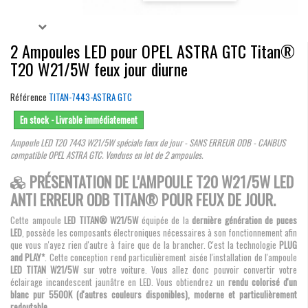
2 Ampoules LED pour OPEL ASTRA GTC Titan®
T20 W21/5W feux jour diurne
Référence
TITAN-7443-ASTRA GTC
En stock - Livrable immédiatement
Ampoule LED T20 7443 W21/5W spéciale feux de jour - SANS ERREUR ODB - CANBUS
compatible OPEL ASTRA GTC. Vendues en lot de 2 ampoules.
PRÉSENTATION DE L'AMPOULE T20 W21/5W LED
ANTI ERREUR ODB TITAN® POUR FEUX DE JOUR.
Cette ampoule
LED TITAN® W21/5W
équipée de la
dernière génération de puces
LED
, possède les composants électroniques nécessaires à son fonctionnement afin
que vous n'ayez rien d'autre à faire que de la brancher. C'est la technologie
PLUG
and PLAY*
. Cette conception rend particulièrement aisée l'installation de l'ampoule
LED TITAN W21/5W
sur votre voiture. Vous allez donc pouvoir convertir votre
éclairage incandescent jaunâtre en LED. Vous obtiendrez un
rendu colorisé d'un
blanc pur 5500K (d'autres couleurs disponibles), moderne et particulièrement
redoutable
.