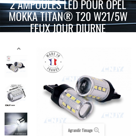
2 AMPOULES LED POUR OPEL
MOKKA TITAN® T20 W21/5W
FEUX JOUR DIURNE
2 AMPOULES
ACCUEIL
SPÉCIAL AUTO
ECLAIRAGE PAR MARQUE
LED POUR OPEL MOKKA TITAN® T20 W21/5W FEUX JOUR DIURNE
Agrandir l'image