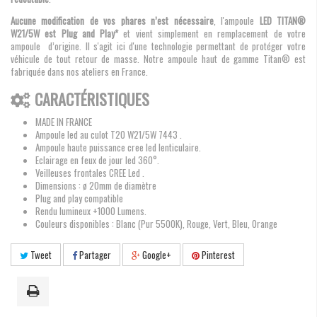
Aucune modification de vos phares n’est nécessaire
, l'ampoule
LED TITAN®
W21/5W est Plug and Play*
et vient simplement en remplacement de votre
ampoule d’origine. Il s'agit ici d'une technologie permettant de protéger votre
véhicule de tout retour de masse. Notre ampoule haut de gamme Titan® est
fabriquée dans nos ateliers en France.
CARACTÉRISTIQUES
MADE IN FRANCE
Ampoule led au culot T20 W21/5W 7443 .
Ampoule haute puissance cree led lenticulaire.
Eclairage en feux de jour led 360°.
Veilleuses frontales CREE Led .
Dimensions : ø 20mm de diamètre
Plug and play compatible
Rendu lumineux +1000 Lumens.
Couleurs disponibles : Blanc (Pur 5500K), Rouge, Vert, Bleu, Orange
Tweet
Partager
Google+
Pinterest