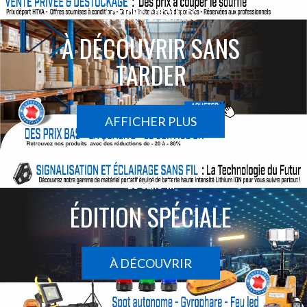
ACTIONS SPÉCIALES
À DÉCOUVRIR SANS
TARDER
AFFICHER PLUS
Le sans-fil
ÉDITION SPÉCIALE
À DÉCOUVRIR