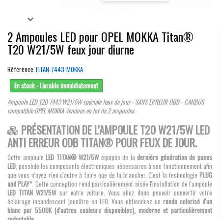
2 Ampoules LED pour OPEL MOKKA Titan®
T20 W21/5W feux jour diurne
Référence
TITAN-7443-MOKKA
En stock - Livrable immédiatement
Ampoule LED T20 7443 W21/5W spéciale feux de jour - SANS ERREUR ODB - CANBUS
compatible OPEL MOKKA Vendues en lot de 2 ampoules.
PRÉSENTATION DE L'AMPOULE T20 W21/5W LED
ANTI ERREUR ODB TITAN® POUR FEUX DE JOUR.
Cette ampoule
LED TITAN® W21/5W
équipée de la
dernière génération de puces
LED
, possède les composants électroniques nécessaires à son fonctionnement afin
que vous n'ayez rien d'autre à faire que de la brancher. C'est la technologie
PLUG
and PLAY*
. Cette conception rend particulièrement aisée l'installation de l'ampoule
LED TITAN W21/5W
sur votre voiture. Vous allez donc pouvoir convertir votre
éclairage incandescent jaunâtre en LED. Vous obtiendrez un
rendu colorisé d'un
blanc pur 5500K (d'autres couleurs disponibles), moderne et particulièrement
redoutable
.