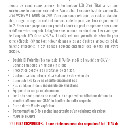
Depuis de nombreuses années, la technologie
LED Cree Titan
a fait son
entrée dans le domaine automobile. Aujourd'hui, l'ampoule haut de gamme
LED
Cree W21/5W TITAN® de CNJY
d'une puissance extrême, de couleur blanche,
bleu, rouge, orange ou verte et commercialisée pour vos feux de jour en lot
de 2. Nous vous proposons un produit abouti qui peut remplacer sans aucun
problème votre ampoule halogène sans aucune modification. Les avantages
de l'ampoule LED Cree W21/5W Titan®
est une garantie de sécurité
pour
votre véhicule, évitant tout retour de masse quand d'autres ampoules led du
marché impropres à cet usages peuvent entraîner des dégâts sur votre
optique.
Double Bi-Polarité
(Technologie TITAN®- modèle breveté par CNJY) :
Comme l'ampoule à filament classique.
Protection contre les surcharge de tension.
Soutient canbus intégré et spécifique à votre véhicule
L'ampoule LED Cree
ne chauffe quasiment pas
Pas de filament donc
insensible aux vibrations
Équipée d'un
corps en aluminium
Les Leds sont placées de manière à ce que
votre réflecteur diffuse de
manière efficace sur 360° la lumière de cette ampoule.
Durée de vie
5 fois supérieur
Consommation 5 fois moins importante qu'un éclairage classique
.
MADE IN FRANCE
COULEURS DISPONIBLES : ! nous réalisons aussi des ampoules à led TITAN de