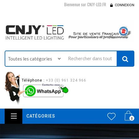
Bienvenue sur CNJY-LED.FR
CONNEXION
Téléphone :
+33 (0) 961 324 966
CATÉGORIES
0