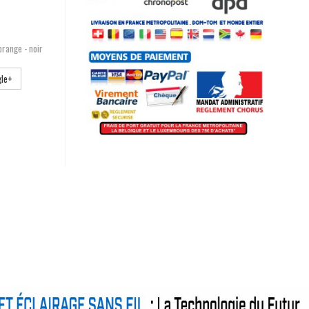
orange - noir
le+