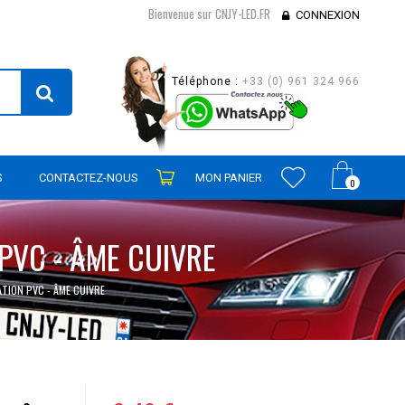
Bienvenue sur CNJY-LED.FR
CONNEXION
Téléphone :
+33 (0) 961 324 966
S
CONTACTEZ-NOUS
MON PANIER
0
PVC - ÂME CUIVRE
ATION PVC - ÂME CUIVRE