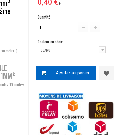
0mm²
0,40 €
HT
- âme
Quantité
Couleur au choix
BLANC
u au mètre (
BLE
Ajouter au panier
E 1MM²
andez 10 unités