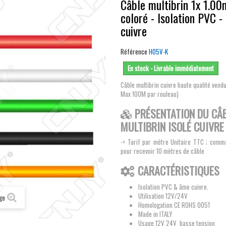
Câble multibrin 1x 1.0
coloré - Isolation PVC 
cuivre
Référence
H05V-K
En stock - Livrable immédiatement
Câble multibrin cuivre haute qualité vend
Max 100M par rouleau)
PRÉSENTATION DU CÂ
MULTIBRIN ISOLÉ CUIVR
-> Tarif par mètre Unitaire TTC ; comm
pour recevoir 10 mètres de câble
CARACTÉRISTIQUES
Isolation PVC & âme cuivre.
Utilisation 12V/24V
age
Homologation CE ROHS 0051
Made in ITALY
Usage
12V
24V
basse tension