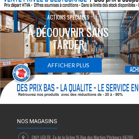
ACTIONS SPÉCIALES
À DÉCOUVRIR SANS
TARDER
AFFICHER PLUS
NOS MAGASINS
CNJY-LED.FR, Za de la Grône 15 Rue des Martins Pêcheurs 66700