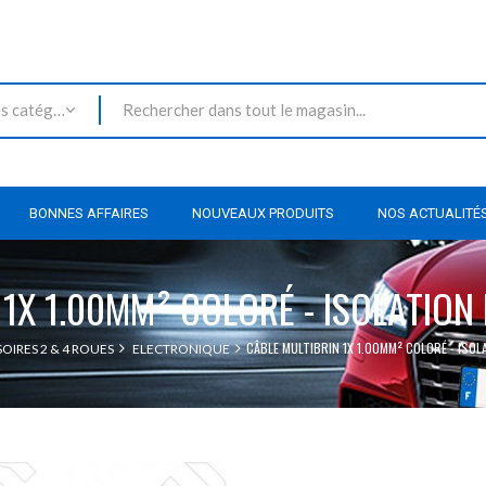
Toutes les catégories
BONNES AFFAIRES
NOUVEAUX PRODUITS
NOS ACTUALITÉ
 1X 1.00MM² COLORÉ - ISOLATION 
CÂBLE MULTIBRIN 1X 1.00MM² COLORÉ - ISOL
OIRES 2 & 4 ROUES
ELECTRONIQUE