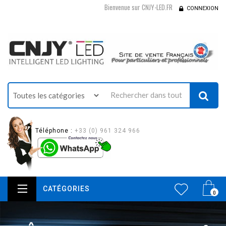
Bienvenue sur CNJY-LED.FR
CONNEXION
Téléphone :
+33 (0) 961 324 966
CATÉGORIES
0