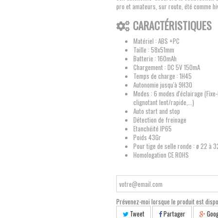
pro et amateurs, sur route, été comme hi
CARACTÉRISTIQUES
Matériel : ABS +PC
Taille : 58x51mm
Batterie : 160mAh
Chargement : DC 5V 150mA
Temps de charge : 1H45
Autonomie jusqu'à 9H30
Modes : 6 modes d'éclairage (Fixe-
clignotant lent/rapide,...)
Auto start and stop
Détection de freinage
Etanchéité IP65
Poids 43Gr
Pour tige de selle ronde : ø 22 à
Homologation CE ROHS
Prévenez-moi lorsque le produit est dispo
Tweet
Partager
Goog