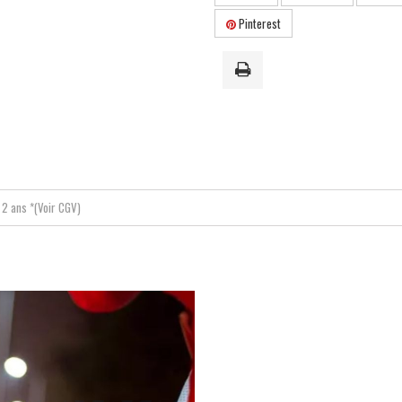
Pinterest
2 ans *(Voir CGV)