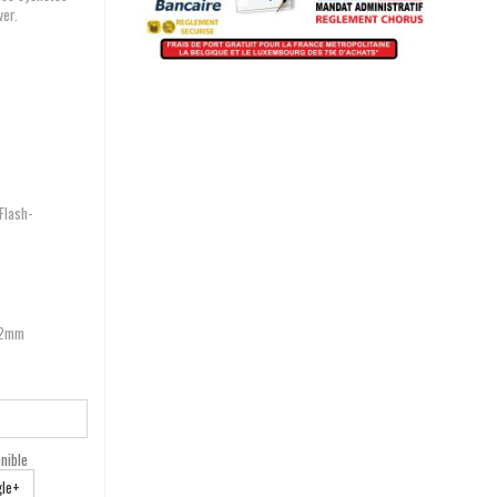
ver.
Flash-
 32mm
nible
le+