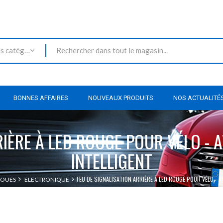
Toutes les catégories
BONNES AFFAIRES
NOUVEAUX PRODUITS
NOS ACTUALITÉ
RIÈRE À LED ROUGE POUR VÉLO - 
INTELLIGENT
FEU DE SIGNALISATION ARRIÈRE À LED ROUGE POUR VÉLO - A
ROUES
ELECTRONIQUE