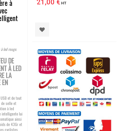
ière à
21,00 €
HT
vec
elligent
 à led rouge.
FEU DE
ENT À LED
RE LA
 EN
 USB et de tout
 de selle et
tion à led
intelligente lui
tomatique ainsi
poids de 43Gr et
es cyclistes