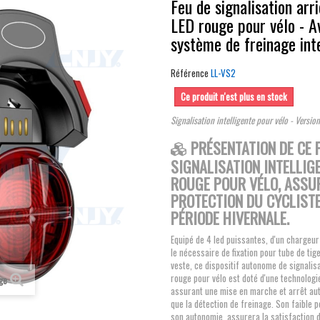
Feu de signalisation arr
LED rouge pour vélo - A
système de freinage int
Référence
LL-VS2
Ce produit n'est plus en stock
Signalisation intelligente pour vélo - Version
PRÉSENTATION DE CE 
SIGNALISATION INTELLIG
ROUGE POUR VÉLO, ASSU
PROTECTION DU CYCLISTE
PÉRIODE HIVERNALE.
Equipé de 4 led puissantes, d'un chargeur
le nécessaire de fixation pour tube de tige
veste, ce dispositif autonome de signalisa
rouge pour vélo est doté d'une technologie 
age
assurant une mise en marche et arrêt au
que la détection de freinage. Son faible 
son autonomie assurera la satisfaction d