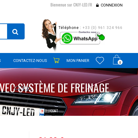
Bienvenue sur CNJY-LED.FR
CONNEXION
Téléphone :
+33 (0) 961 324 966
S
CONTACTEZ-NOUS
MON PANIER
0
AVEC SYSTÈME DE FREINAGE
VEC SYSTÈME DE FREINAGE INTELLIGENT