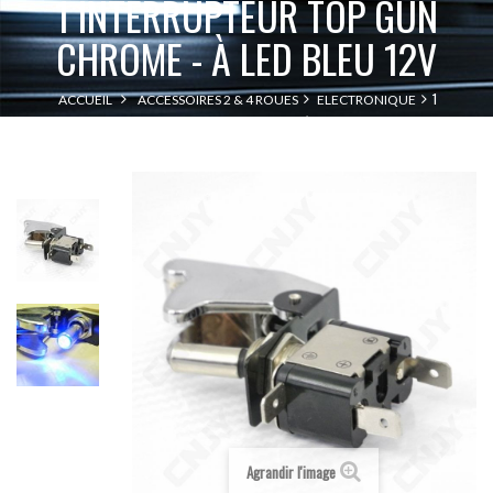
1 INTERRUPTEUR TOP GUN
CHROME - À LED BLEU 12V
1
ACCUEIL
ACCESSOIRES 2 & 4 ROUES
ELECTRONIQUE
INTERRUPTEUR TOP GUN CHROME - À LED BLEU 12V
Agrandir l'image