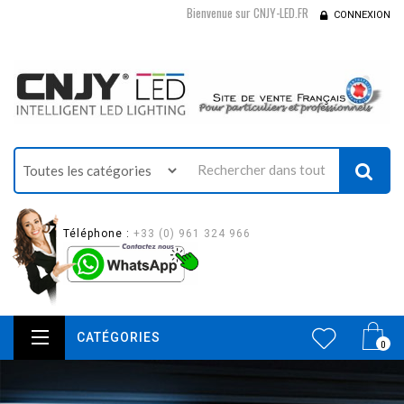
Bienvenue sur CNJY-LED.FR
CONNEXION
Téléphone :
+33 (0) 961 324 966
CATÉGORIES
0