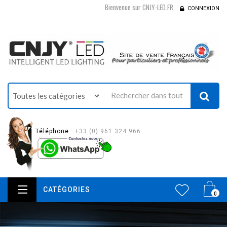
Bienvenue sur CNJY-LED.FR
CONNEXION
Téléphone :
+33 (0) 961 324 966
CATÉGORIES
0