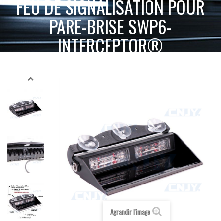
FEU DE SIGNALISATION POUR
PARE-BRISE SWP6-
INTERCEPTOR®
FEU
ACCUEIL
SIGNALISATION ACTIVE
FEUX À ÉCLAT PARE-BRISE
DE SIGNALISATION POUR PARE-BRISE SWP6-INTERCEPTOR®
Agrandir l'image