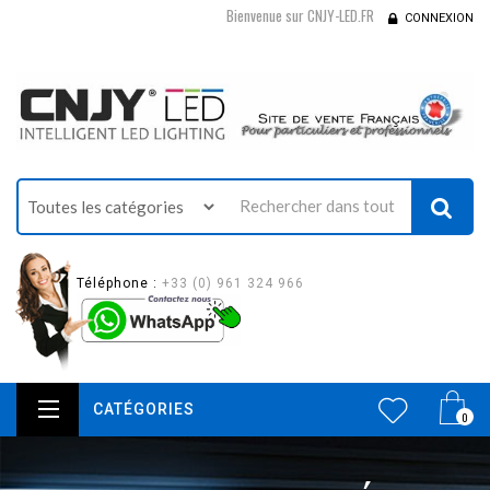
Bienvenue sur CNJY-LED.FR
CONNEXION
Téléphone :
+33 (0) 961 324 966
CATÉGORIES
0