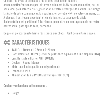
Ce petit feu ovale et compact à led orange possède un rapport
consommation/puissance parfait, avec seulement 0.3W de consommation, ce feu
sera idéal pour effectuer la signalisation de votre remorque de camion, l'éclairage
latérale de votre camping car, la signalisation de votre 4x4, de votre caravane, ... .
A plaquer, il est fourni avec joint et vis de fixation. Le passage du câble
d'alimentation est positionné à l'arrière et permettra un montage simple sur votre
carrosserie, passage de roue, parechoc, ... .
Coque en polycarbonate haute résistance aux chocs. Joint de montage souple.
CARACTÉRISTIQUES
TAILLE :
L 70mm x H 33mm x P 20mm
Consommation : 0.02A (Rendu de puissance équivalant à une ampoule 10W)
Lentille haute diffusion ANTI LUMENS
Couleur : Rouge Intense
Matériaux haute qualité en polycarbonate
Etanchéité IP67
Alimentation 12V 24V DC Multivoltage (10V~30V)
Couleur vendue dans cette annonce :
Rouge