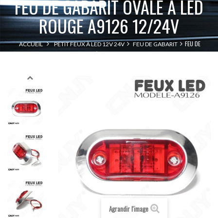
FEU DE GABARIT OVALE À LED
ROUGE A9126 12/24V
FEU DE
ACCUEIL
PETIT FEUX À LED 12V 24V
FEU DE GABARIT
GABARIT OVALE À LED ROUGE A9126 12/24V
Agrandir l'image