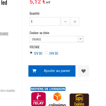
 led
5,12 €
HT
Quantité
Couleur au choix
 ORANGE
ORANGE
VOLTAGE
12V DC
24V DC
Ajouter au panier
rrière moulée.