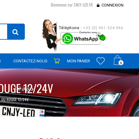
Bienvenue sur CNJY-LED.FR
CONNEXION
Téléphone :
+33 (0) 961 324 966
S
CONTACTEZ-NOUS
MON PANIER
0
OUGE 12/24V
 OU ROUGE 12/24V