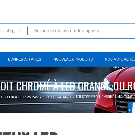
Toutes les catégories
BONNES AFFAIRES
NOUVEAUX PRODUITS
NOS ACTUALITÉ
ROIT CHROMÉ À LED ORANGE OU R
FEU STOP DROIT CHROMÉ À LED ORANGE
TIT FEUX À LED 12V 24V
FEU DE GABARIT