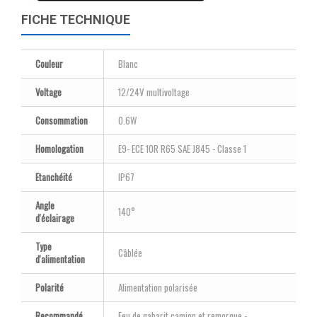
FICHE TECHNIQUE
Couleur
Blanc
Voltage
12/24V multivoltage
Consommation
0.6W
Homologation
E9- ECE 10R R65 SAE J845 - Classe 1
Etanchéité
IP67
Angle
140°
d'éclairage
Type
Câblée
d'alimentation
Polarité
Alimentation polarisée
Recommandé
Feu de gabarit camion et remorque -