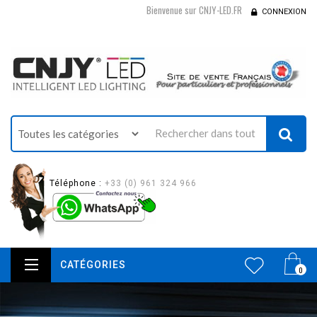
Bienvenue sur CNJY-LED.FR
CONNEXION
Téléphone :
+33 (0) 961 324 966
CATÉGORIES
0