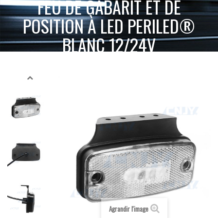
FEU DE GABARIT ET DE
POSITION À LED PERILED®
BLANC 12/24V
ACCUEIL
BALISE ET MARQUAGE LUMINEUX
FEU DE GABARIT ET DE POSITION À LED PERILED®
FEUX DE GABARIT LED
BLANC 12/24V
Agrandir l'image