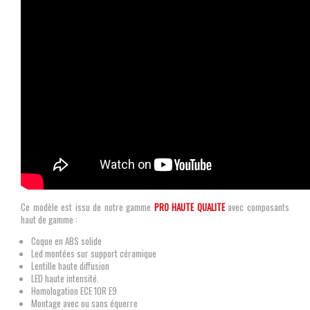
Ce modèle est issu de notre gamme
PRO HAUTE QUALITE
avec composants
haut de gamme :
Coque en ABS solide
Led montées sur support céramique
Lentille haute diffusion
LED haute intensité.
Homologation ECE 10R E9
Montage avec ou sans équerre