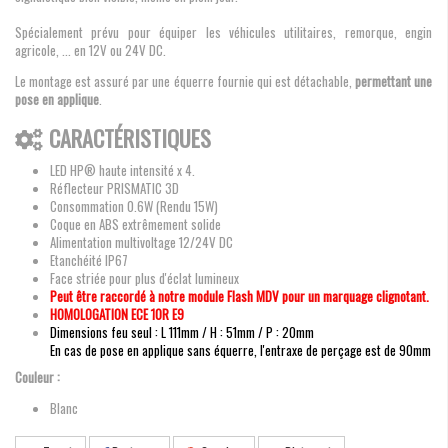
Spécialement prévu pour équiper les véhicules utilitaires, remorque, engin
agricole, ... en 12V ou 24V DC.
Le montage est assuré par une équerre fournie qui est détachable,
permettant une
pose en applique
.
CARACTÉRISTIQUES
LED HP® haute intensité x 4.
Réflecteur PRISMATIC 3D
Consommation 0.6W (Rendu 15W)
Coque en ABS extrêmement solide
Alimentation multivoltage 12/24V DC
Etanchéité IP67
Face striée pour plus d'éclat lumineux
Peut être raccordé à notre module Flash MDV pour un marquage clignotant.
HOMOLOGATION ECE 10R E9
Dimensions feu seul : L 111mm / H : 51mm / P : 20mm
En cas de pose en applique sans équerre, l'entraxe de perçage est de 90mm
Couleur :
Blanc