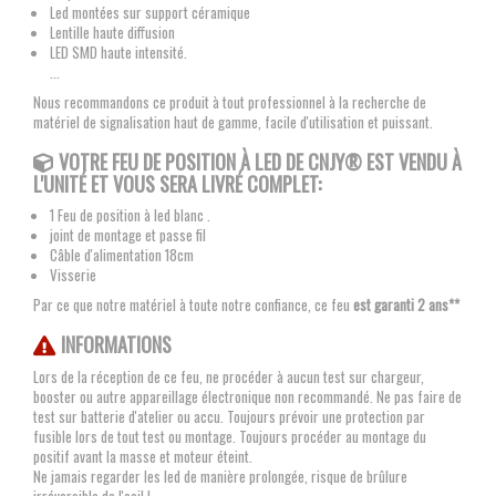
Led montées sur support céramique
Lentille haute diffusion
LED SMD haute intensité.
...
Nous recommandons ce produit à tout professionnel à la recherche de
matériel de signalisation haut de gamme, facile d'utilisation et puissant.
VOTRE FEU DE POSITION À LED DE CNJY® EST VENDU À
L'UNITÉ ET VOUS SERA LIVRÉ COMPLET:
1 Feu de position à led blanc .
joint de montage et passe fil
Câble d'alimentation 18cm
Visserie
Par ce que notre matériel à toute notre confiance, ce feu
est garanti 2 ans**
INFORMATIONS
Lors de la réception de ce feu, ne procéder à aucun test sur chargeur,
booster ou autre appareillage électronique non recommandé. Ne pas faire de
test sur batterie d'atelier ou accu. Toujours prévoir une protection par
fusible lors de tout test ou montage. Toujours procéder au montage du
positif avant la masse et moteur éteint.
Ne jamais regarder les led de manière prolongée, risque de brûlure
irréversible de l'oeil !