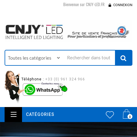
Bienvenue sur CNJY-LED.FR
CONNEXION
Téléphone :
+33 (0) 961 324 966
CATÉGORIES
0