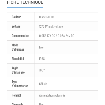
FICHE TECHNIQUE
Couleur
Blanc 6000K
Voltage
12/24V multivoltage
Consommation
0.05A 12V DC / 0.03A 24V DC
Mode
Fixe
d'allumage
Etanchéité
IP68
Angle
160°
d'éclairage
Type
Câblée
d'alimentation
Polarité
Alimentation polarisée
Dimmable
Non