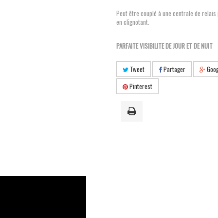
Peut être couplé à une centrale de relais
en clignotant.
PARFAITE VISIBILITE DE JOUR ET DE NUIT
Tweet
Partager
Goog
Pinterest