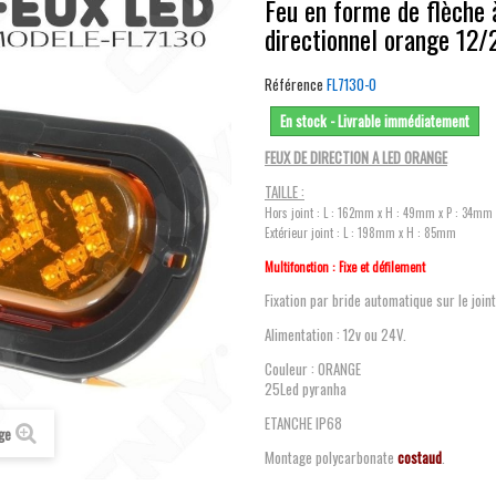
Feu en forme de flèche 
directionnel orange 12/
Référence
FL7130-O
En stock - Livrable immédiatement
FEUX DE DIRECTION A LED ORANGE
TAILLE :
Hors joint : L : 162mm x H : 49mm x P : 34mm
Extérieur joint : L : 198mm x H : 85mm
Multifonction : Fixe et défilement
Fixation par bride automatique sur le joint
Alimentation : 12v ou 24V.
Couleur : ORANGE
25Led pyranha
ETANCHE IP68
age
Montage polycarbonate
costaud
.