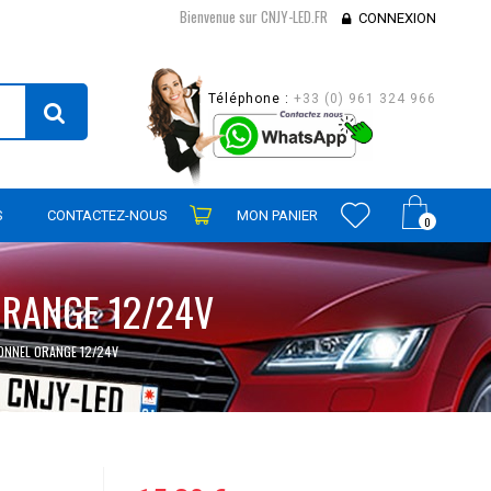
Bienvenue sur CNJY-LED.FR
CONNEXION
Téléphone :
+33 (0) 961 324 966
S
CONTACTEZ-NOUS
MON PANIER
0
ORANGE 12/24V
IONNEL ORANGE 12/24V