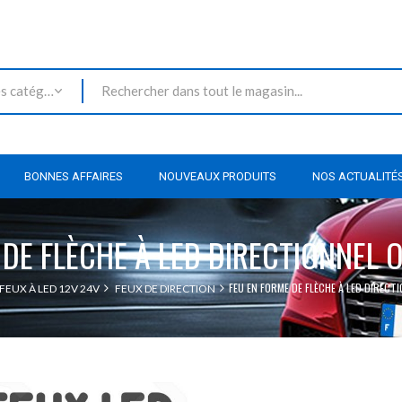
Toutes les catégories
BONNES AFFAIRES
NOUVEAUX PRODUITS
NOS ACTUALITÉ
 DE FLÈCHE À LED DIRECTIONNEL 
FEU EN FORME DE FLÈCHE À LED DIRECT
 FEUX À LED 12V 24V
FEUX DE DIRECTION