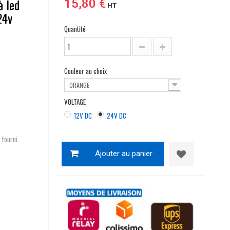
à led
15,80 €
HT
24v
Quantité
Couleur au choix
ORANGE
VOLTAGE
12V DC
24V DC
 fourni.
Ajouter au panier