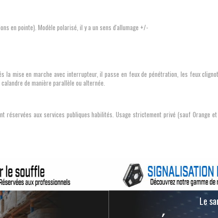
ons en pointe). Modèle polarisé, il y a un sens d'allumage +/-
és la mise en marche avec interrupteur, il passe en feux de pénétration, les feux clign
 calandre de manière parallèle ou alternée.
t réservées aux services publiques habilités. Usage strictement privé (sauf Orange et bl
Le san