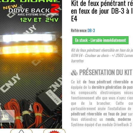
Kit de feux pénétrant ré
en feux de jour DB-3 à
E4
Référence
DB-3
En stock - Livrable immédiatement
Kit de feux pénétrant réversible en feux de j
60W E4 - Couleur au choix - +/-2500 Lumen
barrettes
PRÉSENTATION DU KIT
Ce kit
de feux pénétrant réversible e
équipée de la
dernière génération de puc
les composants électroniques néce
fonctionnement afin que vous n'ayez rien
que de la brancher. Cette con
particulièrement aisée l'installation d
pénétrant réversible en feux de jour
sur 
age
Vous obtiendrez un
rendu, moderne 
Système équipé d'un module DriveBack 3 