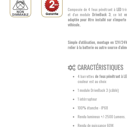
Composée de 4 feux pénétrant à
LED
trè
et d'un module
DriveBack 3
, ce kit
e
adaptée pour être installé sur n'import
véhicule.
.
Simple d'utilisation, montage en 12V/24V
relier à la batterie ou autre source d'ali
CARACTÉRISTIQUES
4 barrettes
de feux pénétrant à LE
couleur est au choix
1 module DriveBack 3 (câblé)
1 intérrupteur
100% étanche - IP68
Rendu lumineux +/-2500 Lumens.
Rendu de puissance 60W.