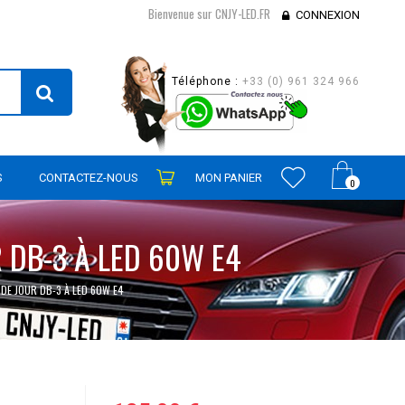
Bienvenue sur CNJY-LED.FR
CONNEXION
Téléphone :
+33 (0) 961 324 966
S
CONTACTEZ-NOUS
MON PANIER
0
 DB-3 À LED 60W E4
 DE JOUR DB-3 À LED 60W E4