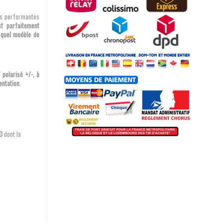
s performantes
st parfaitement
e quel modèle de
 polarisé +/-, à
mentation
.
D
dont la