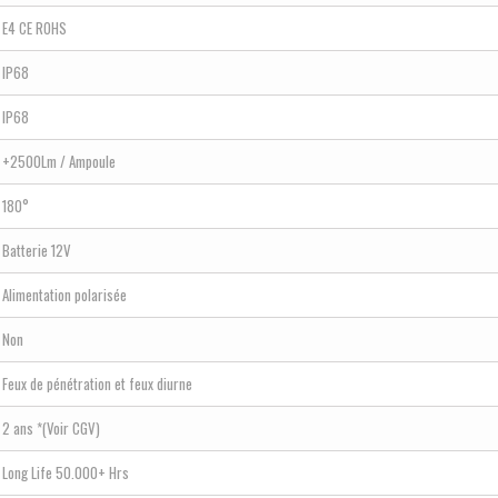
E4 CE ROHS
IP68
IP68
+2500Lm / Ampoule
180°
Batterie 12V
Alimentation polarisée
Non
Feux de pénétration et feux diurne
2 ans *(Voir CGV)
Long Life 50.000+ Hrs