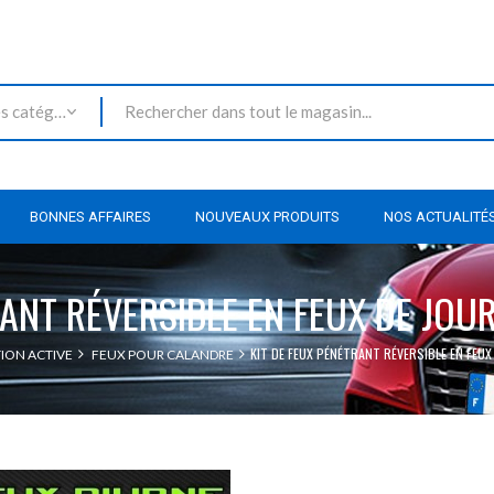
Toutes les catégories
BONNES AFFAIRES
NOUVEAUX PRODUITS
NOS ACTUALITÉ
RANT RÉVERSIBLE EN FEUX DE JOUR
KIT DE FEUX PÉNÉTRANT RÉVERSIBLE EN FEUX
TION ACTIVE
FEUX POUR CALANDRE