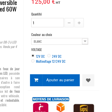
versible
125,00 €
HT
 led 60W
Quantité
Couleur au choix
BLANC
our DB-3 à LED
s. Vendu par 4
VOLTAGE
12V DC
24V DC
Multivoltage 12/24V DC
n feux de jour
es LED
, possède
ssaires à son
Ajouter au panier
 d'autre à faire
ception rend
e ce kit
de feux
votre véhicule.
et redoutable
.
câblé.