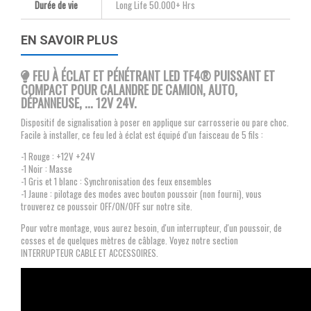
Durée de vie
Long Life 50.000+ Hrs
EN SAVOIR PLUS
FEU À ÉCLAT ET PÉNÉTRANT LED TF4® PUISSANT ET
COMPACT POUR CALANDRE DE CAMION, AUTO,
DÉPANNEUSE, ... 12V 24V.
Dispositif de signalisation à poser en applique sur carrosserie ou pare choc.
Facile à installer, ce feu led à éclat est équipé d'un faisceau de 5 fils :
-1 Rouge : +12V +24V
-1 Noir : Masse
-1 Gris et 1 blanc : Synchronisation des feux ensembles
-1 Jaune : pilotage des modes avec bouton poussoir (non fourni), vous
trouverez ce poussoir OFF/ON/OFF sur notre site.
Pour votre montage, vous aurez besoin, d'un interrupteur, d'un poussoir, de
cosses et de quelques mètres de câblage. Voyez notre section
INTERRUPTEUR CABLE ET ACCESSOIRES.