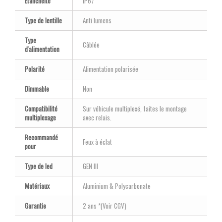
Etanchéité
IP67
Type de lentille
Anti lumens
Type
Câblée
d'alimentation
Polarité
Alimentation polarisée
Dimmable
Non
Compatibilité
Sur véhicule multiplexé, faites le montage
multiplexage
avec relais.
Recommandé
Feux à éclat
pour
Type de led
GEN III
Matériaux
Aluminium & Polycarbonate
Garantie
2 ans *(Voir CGV)