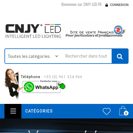
Bienvenue sur CNJY-LED.FR
CONNEXION
Téléphone :
+33 (0) 961 324 966
CATÉGORIES
0