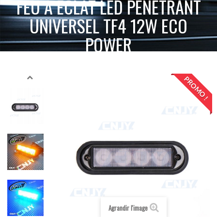
FEU À ÉCLAT LED PÉNÉTRANT
UNIVERSEL TF4 12W ECO
POWER
FEU À
ACCUEIL
SIGNALISATION ACTIVE
FEUX PÉNÉTRATION LED
ÉCLAT LED PÉNÉTRANT UNIVERSEL TF4 12W ECO POWER
PROMO !
Agrandir l'image