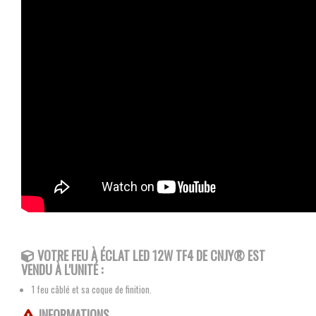
VOTRE FEU À ÉCLAT LED 12W TF4
DE CNJY®
EST
VENDU À L'UNITÉ :
1 feu câblé et sa coque de finition.
INFORMATIONS