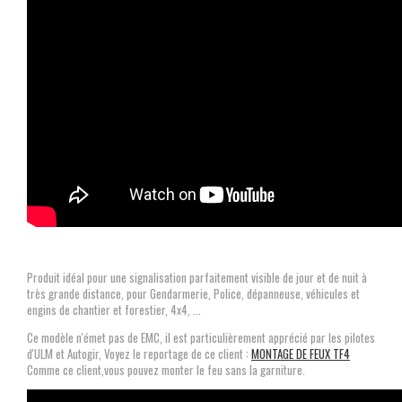
Produit idéal pour une signalisation parfaitement visible de jour et de nuit à
très grande distance, pour Gendarmerie, Police, dépanneuse, véhicules et
engins de chantier et forestier, 4x4, ...
Ce modèle n'émet pas de EMC, il est particulièrement apprécié par les pilotes
d'ULM et Autogir, Voyez le reportage de ce client :
MONTAGE DE FEUX TF4
Comme ce client,vous pouvez monter le feu sans la garniture.