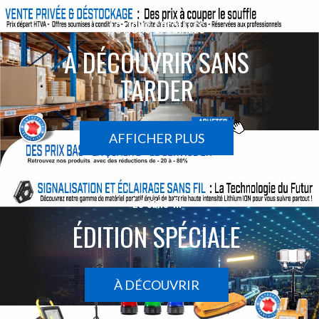
ACTIONS SPÉCIALES
À DÉCOUVRIR SANS
TARDER
AFFICHER PLUS
Le sans-fil
ÉDITION SPÉCIALE
À DÉCOUVRIR