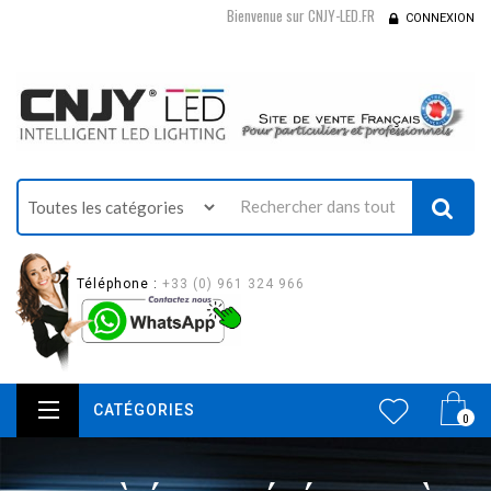
Bienvenue sur CNJY-LED.FR
CONNEXION
Téléphone :
+33 (0) 961 324 966
CATÉGORIES
0