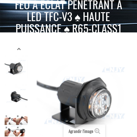
FEU À ÉCLAT PÉNÉTRANT À
LED TFC-V3 ♠ HAUTE
PUISSANCE ♠ R65-CLASS1
12/24V
FEU À
ACCUEIL
SIGNALISATION ACTIVE
FEUX PÉNÉTRATION LED
ÉCLAT PÉNÉTRANT À LED TFC-V3 ♠ HAUTE PUISSANCE ♠ R65-CLASS1 12/24V
Agrandir l'image