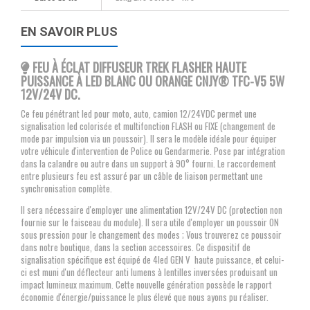
EN SAVOIR PLUS
FEU À ÉCLAT DIFFUSEUR TREK FLASHER HAUTE
PUISSANCE À LED BLANC OU ORANGE CNJY
® TFC-V5 5W
12V/24V DC.
Ce feu pénétrant led pour moto, auto, camion 12/24VDC permet une
signalisation led colorisée et multifonction FLASH ou FIXE (changement de
mode par impulsion via un poussoir). Il sera le modèle idéale pour équiper
votre véhicule d'intervention de Police ou Gendarmerie. Pose par intégration
dans la calandre ou autre dans un support à 90° fourni. Le raccordement
entre plusieurs feu est assuré par un câble de liaison permettant une
synchronisation complète.
Il sera nécessaire d'employer une alimentation 12V/24V DC (protection non
fournie sur le faisceau du module). Il sera utile d'employer un poussoir ON
sous pression pour le changement des modes ; Vous trouverez ce poussoir
dans notre boutique, dans la section accessoires. Ce dispositif de
signalisation spécifique est équipé de 4led GEN V haute puissance, et celui-
ci est muni d'un déflecteur anti lumens à lentilles inversées produisant un
impact lumineux maximum. Cette nouvelle génération possède le rapport
économie d'énergie/puissance le plus élevé que nous ayons pu réaliser.