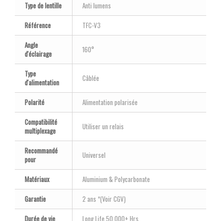
Type de lentille
Anti lumens
Référence
TFC-V3
Angle
160°
d'éclairage
Type
Câblée
d'alimentation
Polarité
Alimentation polarisée
Compatibilité
Utiliser un relais
multiplexage
Recommandé
Universel
pour
Matériaux
Aluminium & Polycarbonate
Garantie
2 ans *(Voir CGV)
Durée de vie
Long Life 50.000+ Hrs