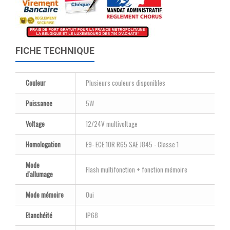
FICHE TECHNIQUE
Couleur
Plusieurs couleurs disponibles
Puissance
5W
Voltage
12/24V multivoltage
Homologation
E9- ECE 10R R65 SAE J845 - Classe 1
Mode
Flash multifonction + fonction mémoire
d'allumage
Mode mémoire
Oui
Etanchéité
IP68