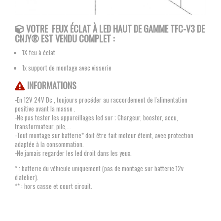
VOTRE FEUX ÉCLAT À LED
HAUT DE GAMME TFC-V3 DE
CNJY®
EST VENDU COMPLET :
1X feu à éclat
1x support de montage avec visserie
INFORMATIONS
-En 12V 24V Dc , toujours procéder au raccordement de l'alimentation
positive avant la masse .
-Ne pas tester les appareillages led sur ; Chargeur, booster, accu,
transformateur, pile,...
-Tout montage sur batterie* doit être fait moteur éteint, avec protection
adaptée à la consommation.
-Ne jamais regarder les led droit dans les yeux.
* : batterie du véhicule uniquement (pas de montage sur batterie 12v
d'atelier).
** : hors casse et court circuit.