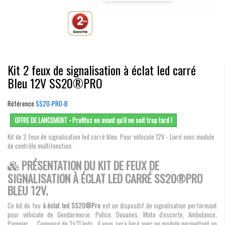
Kit 2 feux de signalisation à éclat led carré
Bleu 12V SS20®PRO
Référence
SS20-PRO-B
OFFRE DE LANCEMENT - Profitez en avant qu'il ne soit trop tard !
Kit de 2 feux de signalisation led carré bleu. Pour véhicule 12V - Livré avec module
de contrôle multifonction.
PRÉSENTATION DU KIT DE FEUX DE
SIGNALISATION À ÉCLAT LED CARRÉ SS20®PRO
BLEU 12V.
Ce kit de feu
à éclat led SS20®Pro
est un dispositif de signalisation performant
pour véhicule de Gendarmerie, Police, Douanes, Moto d'escorte, Ambulance,
Pompier,.... Composé de 2x31 leds , il vous sera livré avec un module permettant un