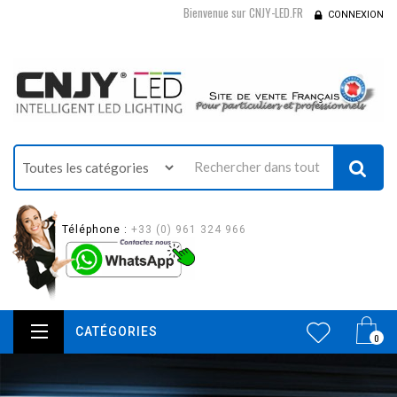
Bienvenue sur CNJY-LED.FR
CONNEXION
Téléphone :
+33 (0) 961 324 966
CATÉGORIES
0