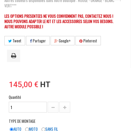
Autres couleurs disponibles dans notre boutique : ROUGE - ORANGE - BLANC*** -
VERT***
LES OPTIONS PRESENTEES NE VOUS CONVIENNENT PAS, CONTACTEZ NOUS !
NOUS POUVONS ADAPTER LE KIT ET LES ACCESSOIRES SELON VOS BESOINS.
AUTRE MODULE POSSIBLE !
Tweet
Partager
Google+
Pinterest
145,00 €
HT
Quantité
TYPE DE MONTAGE
AUTO
MOTO
SANS FIL