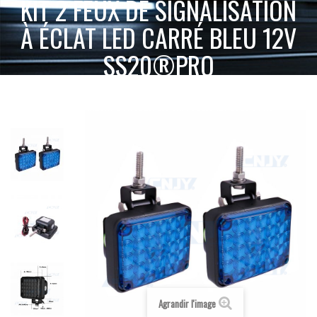
KIT 2 FEUX DE SIGNALISATION
À ÉCLAT LED CARRÉ BLEU 12V
SS20®PRO
KIT 2
ACCUEIL
SIGNALISATION ACTIVE
FEUX PÉNÉTRATION LED
FEUX DE SIGNALISATION À ÉCLAT LED CARRÉ BLEU 12V SS20®PRO
Agrandir l'image