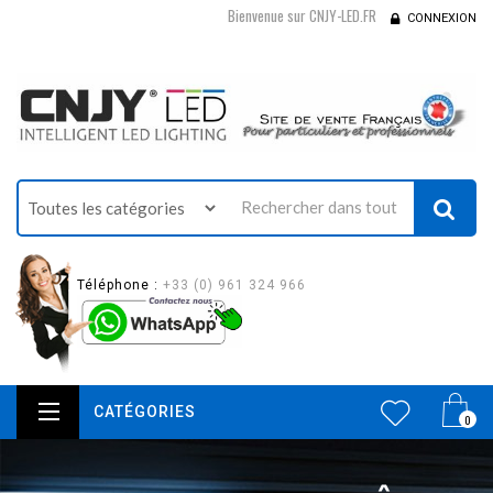
Bienvenue sur CNJY-LED.FR
CONNEXION
Téléphone :
+33 (0) 961 324 966
CATÉGORIES
0