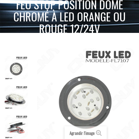
FEU STOP POSITION DÔME
CHROMÉ À LED ORANGE OU
ROUGE 12/24V
FEU
ACCUEIL
PETIT FEUX À LED 12V 24V
FEUX STOP/VEILLEUSES
STOP POSITION DÔME CHROMÉ À LED ORANGE OU ROUGE 12/24V
Agrandir l'image