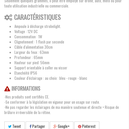
Seulement quelques grammes, il peut être employé sur drone, auto, moto ou pour
toute utilisation industrielle ou commerciale.
CARACTÉRISTIQUES
Ampoule à décharge strobelight.
Voltage : 12V DC
Consommation : 1W
Clignotement : 1 flash par seconde
Câble d'alimentation 30cm
Largeur du feux : 63mm
Profondeur : 65mm
Hauteur sur pied: 56mm
Support orientable à coller ou visser
Etanchéité IP56
Couleur d'éclairage : au choix : bleu - rouge - blanc
INFORMATIONS
-Nos produits sont certifiés CE.
-Se conformer à la législation en vigueur pour un usage sur route.
-Ne pas regarder les éclairages de ma manière soutenue et directe > Risque de
brûlure irréversible de la rétine.
Tweet
Partager
Google+
Pinterest