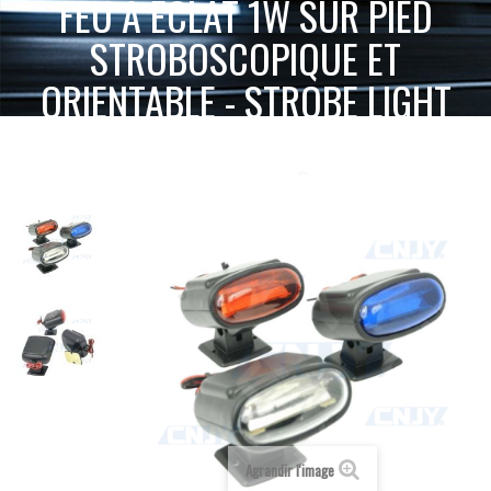
FEU À ÉCLAT 1W SUR PIED
STROBOSCOPIQUE ET
ORIENTABLE - STROBE LIGHT
FEU À ÉCLAT
ACCUEIL
SIGNALISATION ACTIVE
FLASH AMÉRICAIN
1W SUR PIED STROBOSCOPIQUE ET ORIENTABLE - STROBE LIGHT
Agrandir l'image