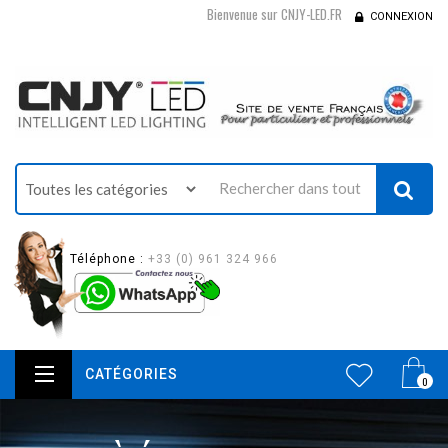
Bienvenue sur CNJY-LED.FR
CONNEXION
Téléphone :
+33 (0) 961 324 966
CATÉGORIES
0