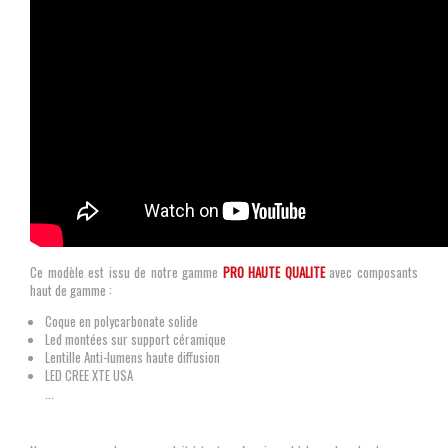
Ce modèle est issu de notre gamme
PRO HAUTE QUALITE
avec composants
haut de gamme :
Coque en polycarbonate solide
Led montées sur support céramique
Lentille Anti-lumens haute diffusion
LED CREE XTE USA
...