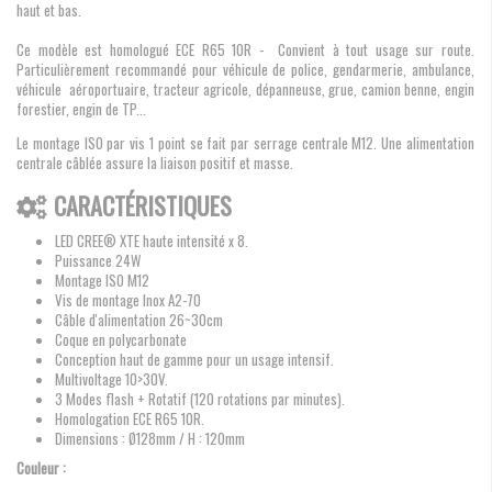
haut et bas.
Ce modèle est homologué ECE R65 10R - Convient à tout usage sur route.
Particulièrement recommandé pour véhicule de police, gendarmerie, ambulance,
véhicule aéroportuaire, tracteur agricole, dépanneuse, grue, camion benne, engin
forestier, engin de TP...
Le montage ISO par vis 1 point se fait par serrage centrale M12. Une alimentation
centrale câblée assure la liaison positif et masse.
CARACTÉRISTIQUES
LED CREE® XTE haute intensité x 8.
Puissance 24W
Montage ISO M12
Vis de montage Inox A2-70
Câble d'alimentation 26~30cm
Coque en polycarbonate
Conception haut de gamme pour un usage intensif.
Multivoltage 10>30V.
3 Modes flash + Rotatif (120 rotations par minutes).
Homologation ECE R65 10R.
Dimensions :
Ø128mm / H : 120mm
Couleur :