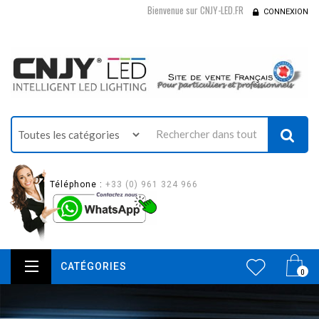
Bienvenue sur CNJY-LED.FR
CONNEXION
Téléphone :
+33 (0) 961 324 966
CATÉGORIES
0