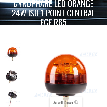
GYROPHARE LED ORANGE
24W ISO 1 POINT CENTRAL
ECE R65
GYROPHARE LED
ACCUEIL
GYROPHARE LED
GYROPHARE FIXE
ORANGE 24W ISO 1 POINT CENTRAL ECE R65
Agrandir l'image