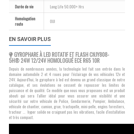
Durée de vie
Long Life 50.000+ Hrs
Homologation
OUI
route
EN SAVOIR PLUS
GYROPHARE À LED ROTATIF ET FLASH CNJY808-
5H® 24W 12/24V HOMOLOGUÉ ECE R65 10R
Depuis de nombreuses années, la technologie led
fait son entrée dans le
domaine automobile 2 et 4 roues pour l'éclairage de vos véhicules 12v et
24V. Aujourd'hui, le gyrophare à led est devenu un grand classique de notre
catalogue, et ses évolutions ne cessent de repousser les limites de
puissance et de qualité. Ce modèle que nous vous proposons est un produit
abouti qui sera l'allier idéal pour vous assurer une visibilité et une
sécurité sur votre véhicule de Police, Gendarmerie, Pompier, Ambulance,
véhicule de chantier, camion, grue, tractopelle, mini-pelle, engins forestiers,
tracteur ... hyper solide ne craignant pas les vibrations, facile d'installation
et très compact.