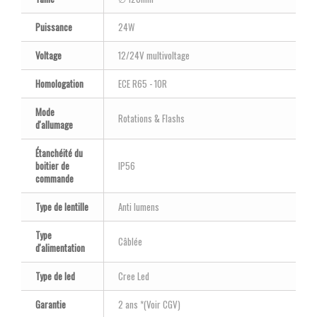
Puissance
24W
Voltage
12/24V multivoltage
Homologation
ECE R65 - 10R
Mode
Rotations & Flashs
d'allumage
Étanchéité du
boitier de
IP56
commande
Type de lentille
Anti lumens
Type
Câblée
d'alimentation
Type de led
Cree Led
Garantie
2 ans *(Voir CGV)