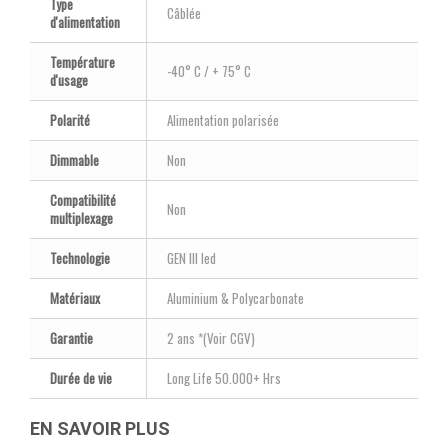
Type
Câblée
d'alimentation
Température
-40° C / + 75° C
d'usage
Polarité
Alimentation polarisée
Dimmable
Non
Compatibilité
Non
multiplexage
Technologie
GEN III led
Matériaux
Aluminium & Polycarbonate
Garantie
2 ans *(Voir CGV)
Durée de vie
Long Life 50.000+ Hrs
EN SAVOIR PLUS