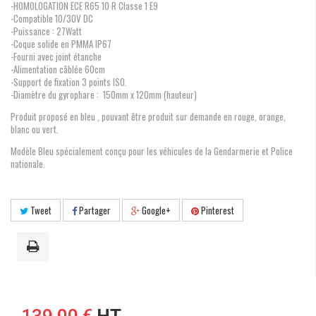
-HOMOLOGATION ECE R65 10 R Classe 1 E9
-Compatible 10/30V DC
-Puissance : 27Watt
-Coque solide en PMMA IP67
-Fourni avec joint étanche
-Alimentation câblée 60cm
-Support de fixation 3 points ISO.
-Diamètre du gyrophare : 150mm x 120mm (hauteur)
Produit proposé en bleu , pouvant être produit sur demande en rouge, orange,
blanc ou vert.
Modèle Bleu spécialement conçu pour les véhicules de la Gendarmerie et Police
nationale.
Tweet
Partager
Google+
Pinterest