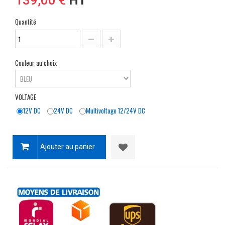
139,00 €
HT
Quantité
Couleur au choix
VOLTAGE
12V DC
24V DC
Multivoltage 12/24V DC
Ajouter au panier