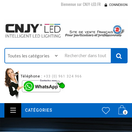
Bienvenue sur CNJY-LED.FR
CONNEXION
Téléphone :
+33 (0) 961 324 966
CATÉGORIES
0