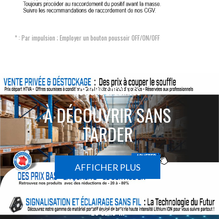
* : Par impulsion ; Employer un bouton poussoir OFF/ON/OFF
ACTIONS SPÉCIALES
À DÉCOUVRIR SANS
TARDER
AFFICHER PLUS
Le sans-fil