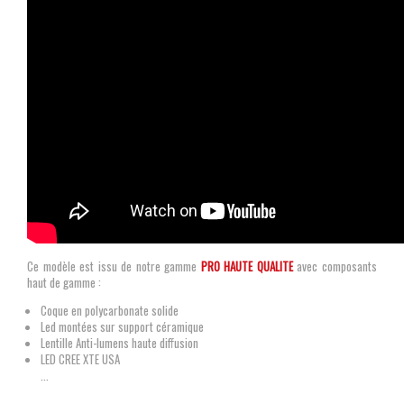
Ce modèle est issu de notre gamme
PRO HAUTE QUALITE
avec composants
haut de gamme :
Coque en polycarbonate solide
Led montées sur support céramique
Lentille Anti-lumens haute diffusion
LED CREE XTE USA
...