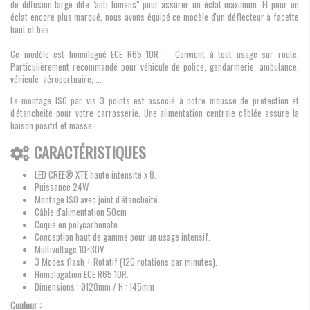
de diffusion large dite "anti lumens" pour assurer un éclat maximum. Et pour un
éclat encore plus marqué, nous avons équipé ce modèle d'un déflecteur à facette
haut et bas.
Ce modèle est homologué ECE R65 10R - Convient à tout usage sur route.
Particulièrement recommandé pour véhicule de police, gendarmerie, ambulance,
véhicule aéroportuaire, ...
Le montage ISO par vis 3 points est associé à notre mousse de protection et
d'étanchéité pour votre carrosserie. Une alimentation centrale câblée assure la
liaison positif et masse.
CARACTÉRISTIQUES
LED CREE® XTE haute intensité x 8.
Puissance 24W
Montage ISO avec joint d'étanchéité
Câble d'alimentation 50cm
Coque en polycarbonate
Conception haut de gamme pour un usage intensif.
Multivoltage 10>30V.
3 Modes flash + Rotatif (120 rotations par minutes).
Homologation ECE R65 10R.
Dimensions :
Ø128mm / H : 145mm
Couleur :