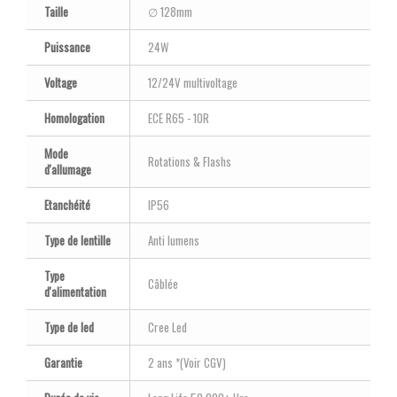
Taille
∅ 128mm
Puissance
24W
Voltage
12/24V multivoltage
Homologation
ECE R65 - 10R
Mode
Rotations & Flashs
d'allumage
Etanchéité
IP56
Type de lentille
Anti lumens
Type
Câblée
d'alimentation
Type de led
Cree Led
Garantie
2 ans *(Voir CGV)