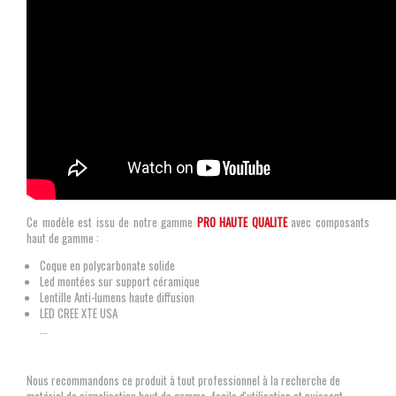
Ce modèle est issu de notre gamme
PRO HAUTE QUALITE
avec composants
haut de gamme :
Coque en polycarbonate solide
Led montées sur support céramique
Lentille Anti-lumens haute diffusion
LED CREE XTE USA
...
Nous recommandons ce produit à tout professionnel à la recherche de
matériel de signalisation haut de gamme, facile d'utilisation et puissant.