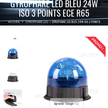
GYROPHARE LED BLEU 24W
ISO 3 POINTS ECE R65
GYROPHARE LED BLEU 24W ISO 3 POINTS
ACCUEIL
GYROPHARE LED
ECE R65
PROMO !
Agrandir l'image