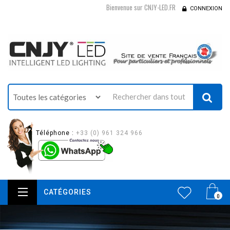
Bienvenue sur CNJY-LED.FR
CONNEXION
Téléphone :
+33 (0) 961 324 966
CATÉGORIES
0