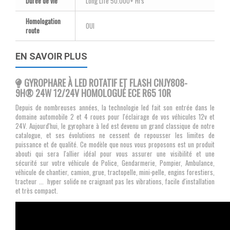
Durée de vie
Long Life 50.000+ Hrs
Homologation
OUI
route
EN SAVOIR PLUS
GYROPHARE À LED ROTATIF ET FLASH CNJY808-
9H® 24W 12/24V HOMOLOGUÉ ECE R65 10R
Depuis de nombreuses années, la technologie led
fait son entrée dans le
domaine automobile 2 et 4 roues pour l'éclairage de vos véhicules 12v et
24V. Aujourd'hui, le gyrophare à led est devenu un grand classique de notre
catalogue, et ses évolutions ne cessent de repousser les limites de
puissance et de qualité. Ce modèle que nous vous proposons est un produit
abouti qui sera l'allier idéal pour vous assurer une visibilité et une
sécurité sur votre véhicule de Police, Gendarmerie, Pompier, Ambulance,
véhicule de chantier, camion, grue, tractopelle, mini-pelle, engins forestiers,
tracteur ... hyper solide ne craignant pas les vibrations, facile d'installation
et très compact.