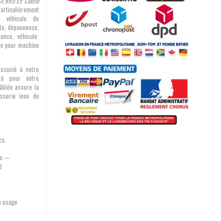
CE R65 E9 Classe
articulièrement
, véhicule de
uto, dépanneuse,
lance, véhicule
ion pour machine
ssocié à notre
té pour votre
câblée assure la
isserie inox de
cs.
 ---
é
n usage