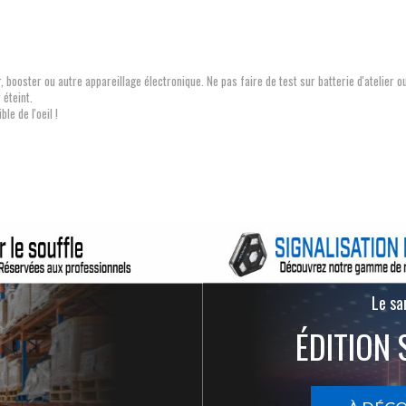
booster ou autre appareillage électronique. Ne pas faire de test sur batterie d'atelier ou
éteint.
le de l'oeil !
Le san
ÉDITION 