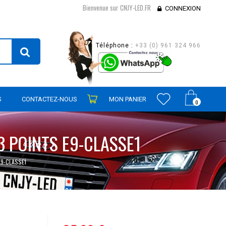
Bienvenue sur CNJY-LED.FR
CONNEXION
Téléphone :
+33 (0) 961 324 966
S
CONTACTEZ-NOUS
MON PANIER
0
 POINTS E9-CLASSE1
9-CLASSE1