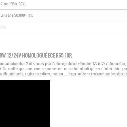
2 ans *(Voir CGV)
Long Life 50.000+ Hrs
OUI
48W 12/24V HOMOLOGUÉ ECE R65 10R
omaine automobile 2 et 4 roues pour l'éclairage de vos véhicules 12v et 24V. Aujourd'hui,
. Ce modèle que nous vous proposons est un produit abouti qui sera l'allier idéal pour
lle, mini-pelle, engins forestiers, tracteur ... hyper solide ne craignant pas les vibration