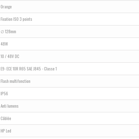
Orange
Fixation ISO 3 points
∅ 128mm
48W
10 / 48V DC
E9- ECE 10R R65 SAE J845 - Classe 1
Flash multifonction
IP56
Anti lumens
Câblée
HP Led