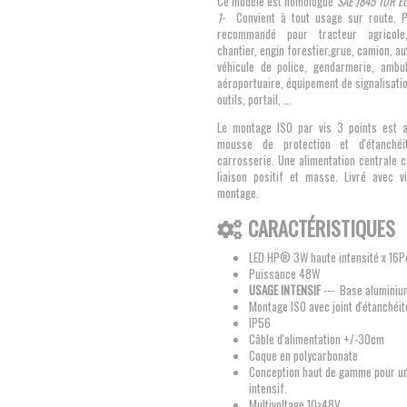
Ce modèle est homologué
SAE J845 10R E
1
- Convient à tout usage sur route. P
recommandé pour tracteur agricole
chantier, engin forestier,grue, camion, a
véhicule de police, gendarmerie, ambu
aéroportuaire, équipement de signalisat
outils, portail, ...
Le montage ISO par vis 3 points est a
mousse de protection et d'étanchéi
carrosserie. Une alimentation centrale 
liaison positif et masse. Livré avec v
montage.
CARACTÉRISTIQUES
LED HP® 3W haute intensité x 16P
Puissance 48W
USAGE INTENSIF
--- Base aluminium
Montage ISO avec joint d'étanchéit
IP56
Câble d'alimentation +/-30cm
Coque en polycarbonate
Conception haut de gamme pour u
intensif.
Multivoltage 10>48V.