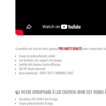
Ce modèle est issu de notre gamme
PRO HAUTE QUALITE
avec composants h
Coque en polycarbonate solide
Led montées sur support céramique
Lentille Anti-lumens haute diffusion
LED HP Haute intensité
Base aluminium : HEAVY DUTY WARNING LIGHT
...
VOTRE GYROPHARE À LED CNJY816-9H® EST VENDU À 
Gyrophare ISO 48W à led Orange.
Coque polycarbonate Orange.