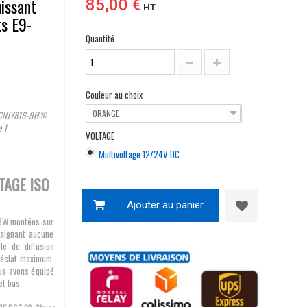
issant
85,00 €
HT
s E9-
Quantité
Couleur au choix
ORANGE
s CNJY816-9H®
 1
VOLTAGE
Multivoltage 12/24V DC
TAGE ISO
Ajouter au panier
 3W montées sur
raignant aucune
le de diffusion
n éclat maximum.
us avons équipé
et bas.