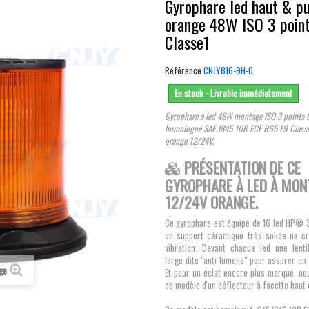
Gyrophare led haut & pu
orange 48W ISO 3 point
Classe1
Référence
CNJY816-9H-O
En stock - Livrable immédiatement
Gyrophare à led 48W montage ISO 3 point
homologué SAE J845 10R ECE R65 E9 Classe
orange
12/24V.
PRÉSENTATION DE CE
GYROPHARE À LED À MON
12/24V ORANGE.
Ce gyrophare est équipé de 16 led HP®
un support céramique très solide ne c
vibration. Devant chaque led une lentil
large dite "anti lumens" pour assurer u
age
Et pour un éclat encore plus marqué, no
ce modèle d'un déflecteur à facette haut 