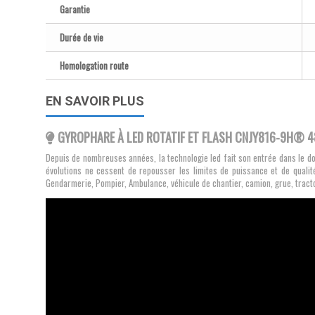
Garantie
Durée de vie
Homologation route
EN SAVOIR PLUS
GYROPHARE À LED ROTATIF ET FLASH CNJY816-9H® 
Depuis de nombreuses années, la technologie led
fait son entrée dans le d
évolutions ne cessent de repousser les limites de puissance et de qualité
Gendarmerie, Pompier, Ambulance, véhicule de chantier, camion, grue, tractope