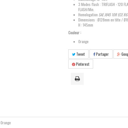
3 Modes flash : TRIFLASH - 120 FL
FLASH/Min.
Homologation
SAE J845 10R ECE R65
Dimensions :
Ø128mm en tête / Ø1
H : 145mm
Couleur :
Orange
Tweet
Partager
Goog
Pinterest
Orange