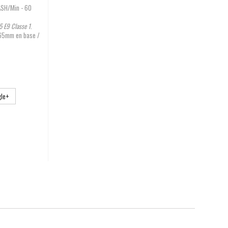
ASH/Min - 60
 E9 Classe 1
.
65mm en base /
le+