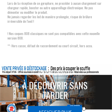
Lors de la réception de ce gyrophare, ne procéder à aucun chargement sur
chargeur rapide, booster ou autre appareillage électronique. Ne pas
démonter ou modifier le produit.
Ne jamais regarder les led de manière prolongée, risque de brûlure
irréversible de l'oeil !
! Nos coques 808 classiques ne sont pas compatibles avec cette nouvelle
version 808.
**: Hors casse, défaut de raccordement ou court circuit, hors accu.
ACTIONS SPÉCIALES
À DÉCOUVRIR SANS
TARDER