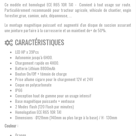
Ce modèle est homologué ECE R65 10R TA1 - Convient à tout usage sur route.
Particulièrement recommandé pour tracteur agricole, véhicule de chantier, engin
forestier,grue, camion, auto, dépanneuse, ...
Le montage magnétique puissant est augmenté d'un disque de succion assurant
une jointure parfaire à la carrosserie et un maintient de+ de 50%.
CARACTÉRISTIQUES
LED HP x 39Pcs
Autonomie jusqu'à 6H00.
Chargement rapide en 4H00.
Batterie Lithium 8800mAh
Bouton On/Off + témoin de charge
Prise allume cigare pour le chargement 12V et 24V
Coque en polycarbonate
IP66
Conception haut de gamme pour un usage intensif
Base magnétique puissante + ventouse
2 Modes flash (120 Flash par minutes)
Homologation ECE R65 10R TA1
Dimensions :
Ø128mm (140mm au plus large à la base) / H : 130mm
Couleur :
Orange