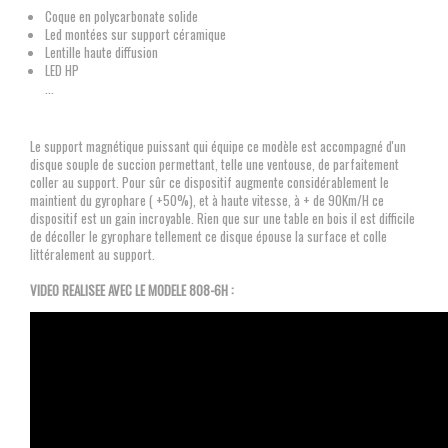
Coque en polycarbonate solide
Led montées sur support céramique
Lentille haute diffusion
LED HP
...
Le support magnétique puissant qui équipe ce modèle est accompagné d'un
disque souple de succion permettant, telle une ventouse, de parfaitement
coller au support. Pour sûr ce dispositif augmente considérablement le
maintient du gyrophare ( +50%), et à haute vitesse, à + de 90Km/H ce
dispositif est un gain incroyable. Rien que sur une table en bois il est difficile
de décoller le gyrophare tellement ce disque épouse la surface et colle
littéralement au support.
VIDEO REALISEE AVEC LE MODELE 808-6H :