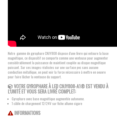
Notre gamme de gyrophare CNJY808 dispose d'une lèvre qui entoure la base
magnétique, ce dispositif se comporte comme une ventouse pour augmenter
considérablement la puissance de maintient couplée au disque magnétique
puissant.
Sur ces images réalisées sur une surface pvc sans aucune
conduction métallique, on peut voir la force nécessaire à mettre en oeuvre
pour faire lâcher la ventouse du support.
VOTRE GYROPHARE À LED CNJY808-A1® EST VENDU À
L'UNITÉ ET VOUS SERA LIVRÉ COMPLET:
Gyrophare avec base magnétique augmentée autonome.
1 câble de chargement 12/24V sur fiche allume cigare
INFORMATIONS