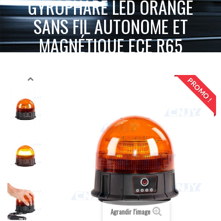
GYROPHARE LED ORANGE
SANS FIL AUTONOME ET
MAGNÉTIQUE ECE R65
ACCUEIL
GYROPHARE LED
GYROPHARE AUTONOME SANS FIL
GYROPHARE LED ORANGE SANS FIL AUTONOME ET MAGNÉTIQUE ECE R65
PROMO !
Agrandir l'image