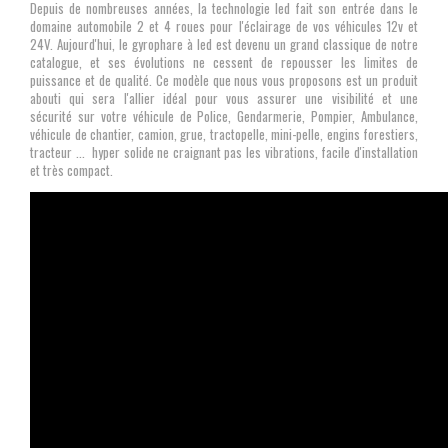
Depuis de nombreuses années, la technologie led
fait son entrée dans le
domaine automobile 2 et 4 roues pour l'éclairage de vos véhicules 12v et
24V. Aujourd'hui, le gyrophare à led est devenu un grand classique de notre
catalogue, et ses évolutions ne cessent de repousser les limites de
puissance et de qualité. Ce modèle que nous vous proposons est un produit
abouti qui sera l'allier idéal pour vous assurer une visibilité et une
sécurité sur votre véhicule de Police, Gendarmerie, Pompier, Ambulance,
véhicule de chantier, camion, grue, tractopelle, mini-pelle, engins forestiers,
tracteur ... hyper solide ne craignant pas les vibrations, facile d'installation
et très compact.