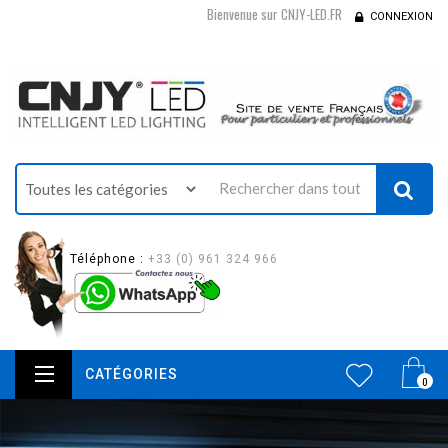
Bienvenue sur CNJY-LED.FR
CONNEXION
Téléphone :
+33 (0) 961 324 966
CATÉGORIES
0