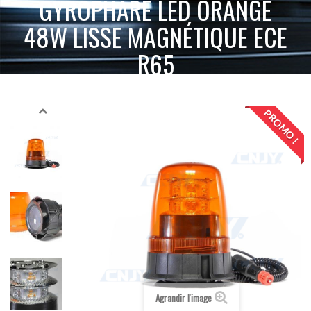
GYROPHARE LED ORANGE
48W LISSE MAGNÉTIQUE ECE
R65
ACCUEIL
GYROPHARE LED
GYROPHARE MAGNÉTIQUE
GYROPHARE LED ORANGE 48W LISSE MAGNÉTIQUE ECE R65
PROMO !
Agrandir l'image