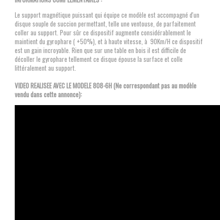
Le support magnétique puissant qui équipe ce modèle est accompagné d'un
disque souple de succion permettant, telle une ventouse, de parfaitement
coller au support. Pour sûr ce dispositif augmente considérablement le
maintient du gyrophare ( +50%), et à haute vitesse, à 90Km/H ce dispositif
est un gain incroyable. Rien que sur une table en bois il est difficile de
décoller le gyrophare tellement ce disque épouse la surface et colle
littéralement au support.
VIDEO REALISEE AVEC LE MODELE 808-6H (Ne correspondant pas au modèle
vendu dans cette annonce):