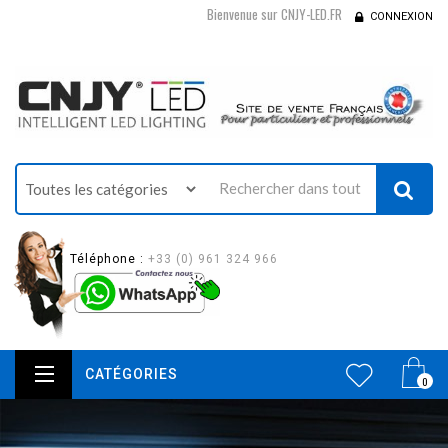
Bienvenue sur CNJY-LED.FR
CONNEXION
Téléphone :
+33 (0) 961 324 966
CATÉGORIES
0