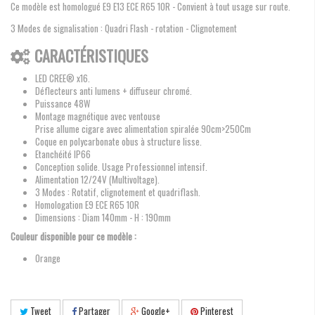
Ce modèle est homologué E9 E13 ECE R65 10R - Convient à tout usage sur route.
3 Modes de signalisation : Quadri Flash - rotation - Clignotement
CARACTÉRISTIQUES
LED CREE® x16.
Déflecteurs anti lumens + diffuseur chromé.
Puissance 48W
Montage magnétique avec ventouse
Prise allume cigare avec alimentation spiralée 90cm>250Cm
Coque en polycarbonate obus à structure lisse.
Etanchéité IP66
Conception solide. Usage Professionnel intensif.
Alimentation 12/24V (Multivoltage).
3 Modes : Rotatif, clignotement et quadriflash.
Homologation E9 ECE R65 10R
Dimensions : Diam 140mm - H : 190mm
Couleur disponible pour ce modèle :
Orange
Tweet
Partager
Google+
Pinterest