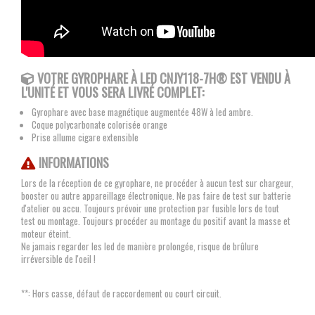
VOTRE GYROPHARE À LED CNJY118-7H® EST VENDU À
L'UNITÉ ET VOUS SERA LIVRÉ COMPLET:
Gyrophare avec base magnétique augmentée 48W à led ambre.
Coque polycarbonate colorisée orange
Prise allume cigare extensible
INFORMATIONS
Lors de la réception de ce gyrophare, ne procéder à aucun test sur chargeur,
booster ou autre appareillage électronique. Ne pas faire de test sur batterie
d'atelier ou accu. Toujours prévoir une protection par fusible lors de tout
test ou montage. Toujours procéder au montage du positif avant la masse et
moteur éteint.
Ne jamais regarder les led de manière prolongée, risque de brûlure
irréversible de l'oeil !
**: Hors casse, défaut de raccordement ou court circuit.