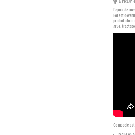
GYROPH
Depuis de nom
led est devenu
produit abouti
grue, tractope
Ce modèle est
Coque en p