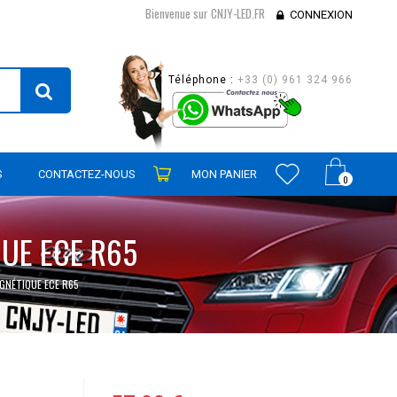
Bienvenue sur CNJY-LED.FR
CONNEXION
Téléphone :
+33 (0) 961 324 966
S
CONTACTEZ-NOUS
MON PANIER
0
UE ECE R65
GNÉTIQUE ECE R65