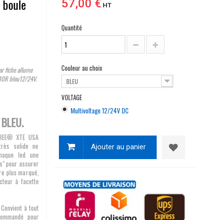
 boule
57,00 €
HT
Quantité
Couleur au choix
r fiche allume
0R bleu12/24V.
BLEU
VOLTAGE
Multivoltage 12/24V DC
 BLEU.
CREE® XTE USA
rès solide ne
Ajouter au panier
chaque led une
ens" pour assurer
re plus marqué,
cteur à facette
Convient à tout
ecommandé pour