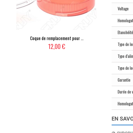
Voltage
Homologat
Etanchéité
Coque de remplacement pour ...
Type de len
12,00 €
Type d'ali
Type de le
Garantie
Durée de v
Homologat
EN SAVO