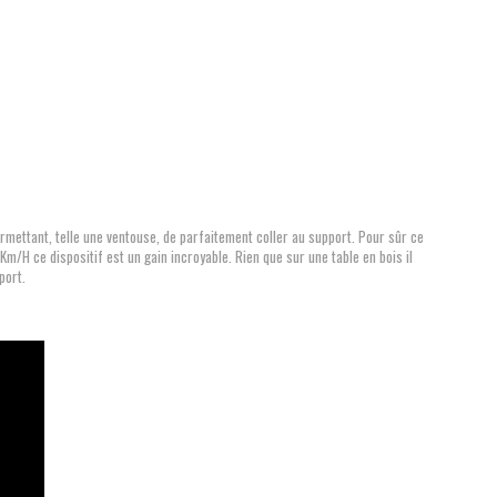
mettant, telle une ventouse, de parfaitement coller au support. Pour sûr ce
/H ce dispositif est un gain incroyable. Rien que sur une table en bois il
port.