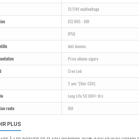
12/24V multivoltage
ion
ECE R65 - 10R
IP56
tille
Anti lumens
mentation
Prise allume cigare
d
Cree Led
2 ans *(Voir CGV)
ie
Long Life 50.000+ Hrs
ion route
OUI
IR PLUS