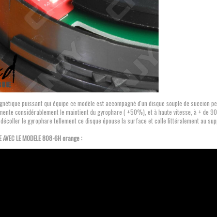
gnétique puissant qui équipe ce modèle est accompagné d'un disque souple de succion per
mente considérablement le maintient du gyrophare ( +50%), et à haute vitesse, à + de 90Km
de décoller le gyrophare tellement ce disque épouse la surface et colle littéralement au sup
E AVEC LE MODELE 808-6H orange :