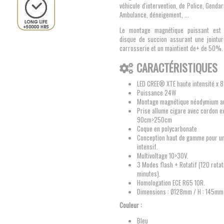
véhicule d'intervention, de Police, Genda
Ambulance, déneigement, ...
Le montage magnétique puissant est
disque de succion assurant une jointur
carrosserie et un maintient de+ de 50%
CARACTÉRISTIQUES
LED CREE® XTE haute intensité x 8
Puissance 24W
Montage magnétique néodymium 
Prise allume cigare avec cordon e
90cm>250cm
Coque en polycarbonate
Conception haut de gamme pour u
intensif.
Multivoltage 10>30V.
3 Modes flash + Rotatif (120 rotat
minutes).
Homologation ECE R65 10R.
Dimensions :
Ø128mm / H : 145m
Couleur :
Bleu