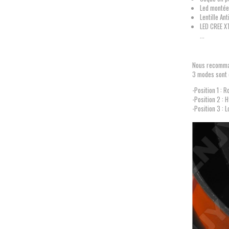
Led montée
Lentille An
LED CREE X
...
Nous recommand
3 modes sont d
-Position 1 : R
-Position 2 : 
-Position 3 : 