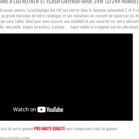
ARE À LED ROTATIF ET FLASH CNJY808-6H® 24W 12/24V HOMOLO
breuses années, la technologie led
fait son entrée dans le domaine automobile 2 et 4 rou
 un grand classique de notre catalogue, et ses évolutions ne cessent de repousser les l
 qui sera l'allier idéal pour vous assurer une visibilité et une sécurité sur votre véhic
lle, mini-pelle, engins forestiers, tracteur ... hyper solide ne craignant pas les vibrations,
 issu de notre gamme
PRO HAUTE QUALITE
avec composants haut de gamme :
olycarbonate solide