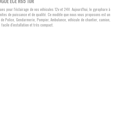
GUÉ ECE R65 10R
es pour l'éclairage de vos véhicules 12v et 24V. Aujourd'hui, le gyrophare à
imites de puissance et de qualité. Ce modèle que nous vous proposons est un
ule de Police, Gendarmerie, Pompier, Ambulance, véhicule de chantier, camion,
 facile d'installation et très compact.