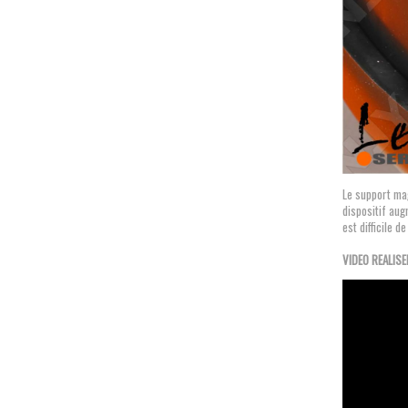
Le support ma
dispositif aug
est difficile 
VIDEO REALISE