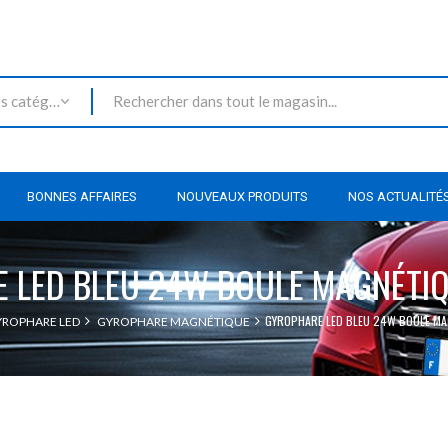
Toutes les catégories
BONNES AFFAIRES
NOUVEAUX PRODUITS
NOS ACTUALITÉ
 LED BLEU 24W BOULE MAGNÉTIQ
GYROPHARE LED BLEU 24W BOULE MA
ROPHARE LED
GYROPHARE MAGNÉTIQUE