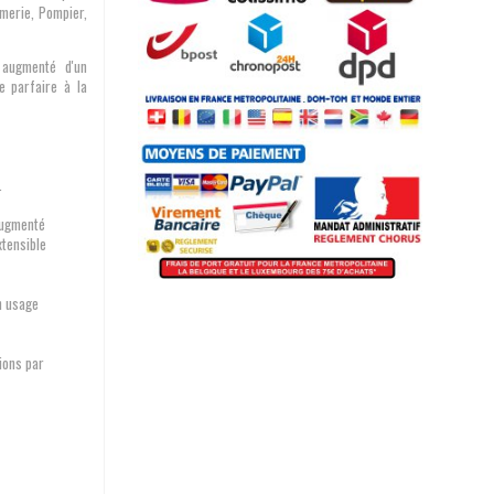
rmerie, Pompier,
 augmenté d'un
e parfaire à la
.
.
augmenté
xtensible
n usage
ions par
m