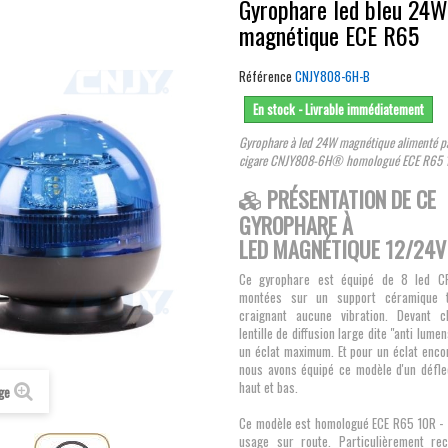
Gyrophare led bleu 24W
magnétique ECE R65
Référence
CNJY808-6H-B
En stock - Livrable immédiatement
Gyrophare à led 24W magnétique alimenté pa
cigare CNJY808-6H® homologué ECE R65 1
PRÉSENTATION DE CE
GYROPHARE À
LED MAGNÉTIQUE 12/24V
Ce gyrophare est équipé de 8 led 
montées sur un support céramique t
craignant aucune vibration. Devant 
lentille de diffusion large dite "anti lum
un éclat maximum. Et pour un éclat enco
nous avons équipé ce modèle d'un défle
haut et bas.
age
Ce modèle est homologué ECE R65 10R - 
usage sur route. Particulièrement r