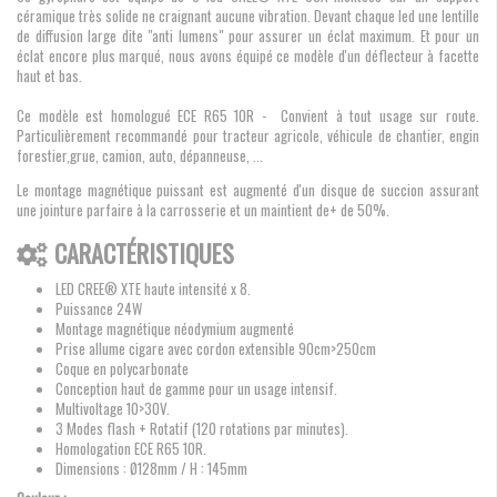
céramique très solide ne craignant aucune vibration. Devant chaque led une lentille
de diffusion large dite "anti lumens" pour assurer un éclat maximum. Et pour un
éclat encore plus marqué, nous avons équipé ce modèle d'un déflecteur à facette
haut et bas.
Ce modèle est homologué ECE R65 10R - Convient à tout usage sur route.
Particulièrement recommandé pour tracteur agricole, véhicule de chantier, engin
forestier,grue, camion, auto, dépanneuse, ...
Le montage magnétique puissant est augmenté d'un disque de succion assurant
une jointure parfaire à la carrosserie et un maintient de+ de 50%.
CARACTÉRISTIQUES
LED CREE® XTE haute intensité x 8.
Puissance 24W
Montage magnétique néodymium augmenté
Prise allume cigare avec cordon extensible 90cm>250cm
Coque en polycarbonate
Conception haut de gamme pour un usage intensif.
Multivoltage 10>30V.
3 Modes flash + Rotatif (120 rotations par minutes).
Homologation ECE R65 10R.
Dimensions :
Ø128mm / H : 145mm