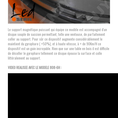
Le support magnétique puissant qui équipe ce modèle est accompagné d'un
disque souple de succion permettant, telle une ventouse, de parfaitement
coller au support. Pour sûr ce dispositif augmente considérablement le
maintient du gyrophare ( +50%), et à haute vitesse, à + de 90Km/H ce
dispositif est un gain incroyable. Rien que sur une table en bois il est difficile
de décoller le gyrophare tellement ce disque épouse la surface et colle
littéralement au support.
VIDEO REALISEE AVEC LE MODELE 808-6H :