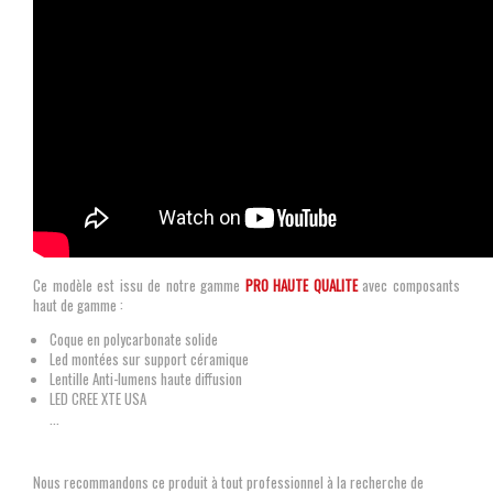
Ce modèle est issu de notre gamme
PRO HAUTE QUALITE
avec composants
haut de gamme :
Coque en polycarbonate solide
Led montées sur support céramique
Lentille Anti-lumens haute diffusion
LED CREE XTE USA
...
Nous recommandons ce produit à tout professionnel à la recherche de