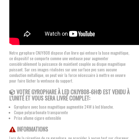
Notre gyrophare CNJY808 dispose d'un lèvre qui entoure la base magnétique,
ce dispositif se comporte comme une ventouse pour augmenter
considérablement la puissance de maintient couplée au disque magnétique
puissant.
Sur ces images réalisées sur une surface pvc sans aucune
conduction métallique, on peut voir la force nécessaire à mettre en oeuvre
pour faire lâcher la ventouse du support.
VOTRE GYROPHARE À LED CNJY808-6H® EST VENDU À
L'UNITÉ ET VOUS SERA LIVRÉ COMPLET:
Gyrophare avec base magnétique augmentée 24W à led blanche.
Coque polycarbonate transparente
Prise allume cigare extensible
INFORMATIONS
Lors de la réception de ce gyrophare, ne procéder à aucun test sur chargeur,