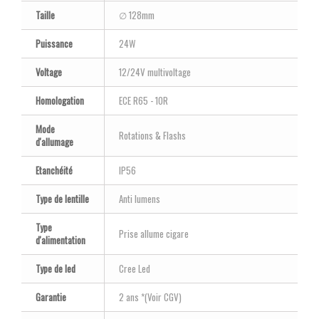
Taille
∅ 128mm
Puissance
24W
Voltage
12/24V multivoltage
Homologation
ECE R65 - 10R
Mode
Rotations & Flashs
d'allumage
Etanchéité
IP56
Type de lentille
Anti lumens
Type
Prise allume cigare
d'alimentation
Type de led
Cree Led
Garantie
2 ans *(Voir CGV)