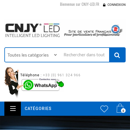
Bienvenue sur CNJY-LED.FR
CONNEXION
Téléphone :
+33 (0) 961 324 966
CATÉGORIES
0