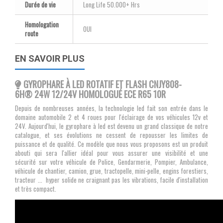
Durée de vie
Long Life 50.000+ Hrs
Homologation
OUI
route
EN SAVOIR PLUS
GYROPHARE À LED ROTATIF ET FLASH CNJY808-
6H® 24W 12/24V HOMOLOGUÉ ECE R65 10R
Depuis de nombreuses années, la technologie led
fait son entrée dans le
domaine automobile 2 et 4 roues pour l'éclairage de vos véhicules 12v et
24V. Aujourd'hui, le gyrophare à led est devenu un grand classique de notre
catalogue, et ses évolutions ne cessent de repousser les limites de
puissance et de qualité. Ce modèle que nous vous proposons est un produit
abouti qui sera l'allier idéal pour vous assurer une visibilité et une
sécurité sur votre véhicule de Police, Gendarmerie, Pompier, Ambulance,
véhicule de chantier, camion, grue, tractopelle, mini-pelle, engins forestiers,
tracteur ... hyper solide ne craignant pas les vibrations, facile d'installation
et très compact.