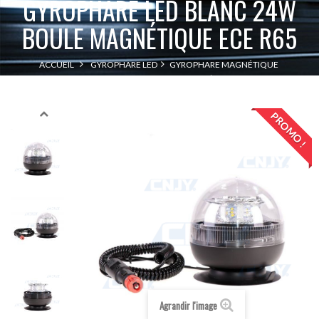
GYROPHARE LED BLANC 24W
BOULE MAGNÉTIQUE ECE R65
ACCUEIL
GYROPHARE LED
GYROPHARE MAGNÉTIQUE
GYROPHARE LED BLANC 24W BOULE MAGNÉTIQUE ECE R65
PROMO !
Agrandir l'image