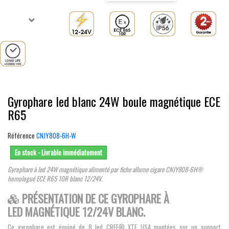
Gyrophare led blanc 24W boule magnétique ECE
R65
Référence
CNJY808-6H-W
En stock - Livrable immédiatement
Gyrophare à led 24W magnétique alimenté par fiche allume cigare CNJY808-6H®
homologué ECE R65 10R blanc 12/24V.
PRÉSENTATION DE CE GYROPHARE À
LED MAGNÉTIQUE 12/24V BLANC.
Ce gyrophare est équipé de 8 led CREE® XTE USA montées sur un support