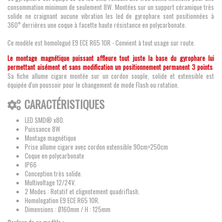
consommation minimum de seulement 8W. Montées sur un support céramique très
solide ne craignant aucune vibration les led de gyrophare sont positionnées à
360° derrières une coque à facette haute résistance en polycarbonate.
Ce modèle est homologué E9 ECE R65 10R - Convient à tout usage sur route.
Le montage magnétique puissant affleure tout juste la base du gyrophare lui
permettant aisément et sans modification un positionnement permanent 3 points
.
Sa fiche allume cigare montée sur un cordon souple, solide et extensible est
équipée d'un poussoir pour le changement de mode Flash ou rotation.
CARACTÉRISTIQUES
LED SMD® x80.
Puissance 8W
Montage magnétique
Prise allume cigare avec cordon extensible 90cm>250cm
Coque en polycarbonate
IP66
Conception très solide.
Multivoltage 12/24V.
2 Modes : Rotatif et clignotement quadriflash.
Homologation E9 ECE R65 10R.
Dimensions :
Ø160mm / H : 125mm