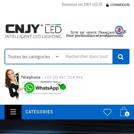
Bienvenue sur CNJY-LED.FR
CONNEXION
Téléphone :
+33 (0) 961 324 966
CATÉGORIES
0