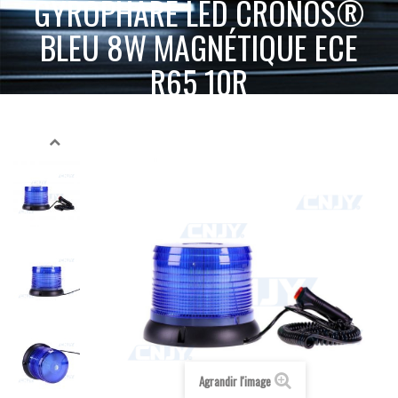
GYROPHARE LED CRONOS®
BLEU 8W MAGNÉTIQUE ECE
R65 10R
ACCUEIL
GYROPHARE LED
GYROPHARE MAGNÉTIQUE
GYROPHARE LED CRONOS® BLEU 8W MAGNÉTIQUE ECE R65 10R
Agrandir l'image