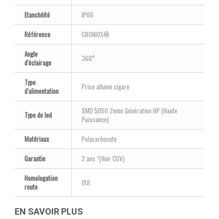
Etanchéité
IP66
Référence
CRONIOS®
Angle
360°
d'éclairage
Type
Prise allume cigare
d'alimentation
SMD 5050 2eme Génération HP (Haute
Type de led
Puissance)
Matériaux
Polycarbonate
Garantie
2 ans *(Voir CGV)
Homologation
OUI
route
EN SAVOIR PLUS