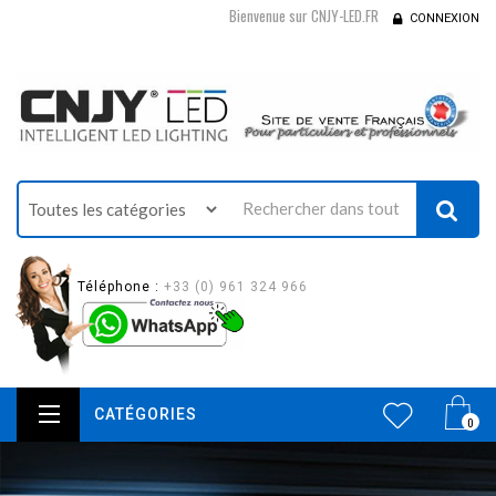
Bienvenue sur CNJY-LED.FR
CONNEXION
Téléphone :
+33 (0) 961 324 966
CATÉGORIES
0