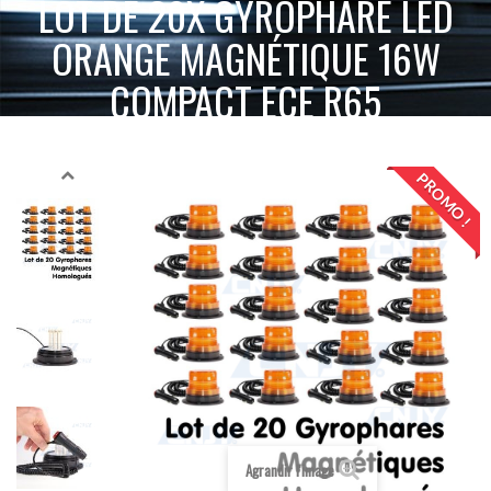
LOT DE 20X GYROPHARE LED
ORANGE MAGNÉTIQUE 16W
COMPACT ECE R65
LOT DE
ACCUEIL
GYROPHARE LED
GYROPHARE MAGNÉTIQUE
20X GYROPHARE LED ORANGE MAGNÉTIQUE 16W COMPACT ECE R65
PROMO !
Agrandir l'image