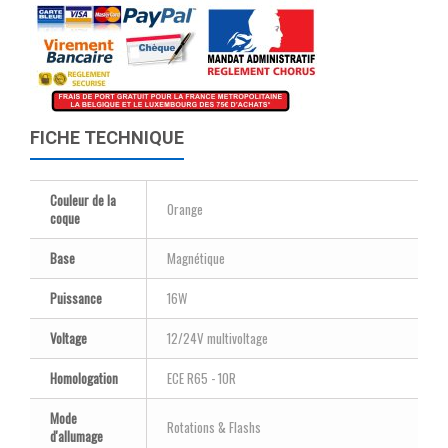
FICHE TECHNIQUE
Couleur de la
Orange
coque
Base
Magnétique
Puissance
16W
Voltage
12/24V multivoltage
Homologation
ECE R65 - 10R
Mode
Rotations & Flashs
d'allumage