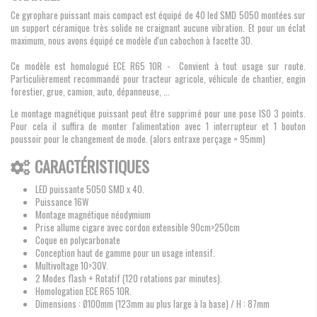
Ce gyrophare puissant mais compact est équipé de 40 led SMD 5050 montées sur
un support céramique très solide ne craignant aucune vibration. Et pour un éclat
maximum, nous avons équipé ce modèle d'un cabochon à facette 3D.
Ce modèle est homologué ECE R65 10R - Convient à tout usage sur route.
Particulièrement recommandé pour tracteur agricole, véhicule de chantier, engin
forestier, grue, camion, auto, dépanneuse, ...
Le montage magnétique puissant peut être supprimé pour une pose ISO 3 points.
Pour cela il suffira de monter l'alimentation avec 1 interrupteur et 1 bouton
poussoir pour le changement de mode. (alors entraxe perçage = 95mm)
CARACTÉRISTIQUES
LED puissante 5050 SMD x 40.
Puissance 16W
Montage magnétique néodymium
Prise allume cigare avec cordon extensible 90cm>250cm
Coque en polycarbonate
Conception haut de gamme pour un usage intensif.
Multivoltage 10>30V.
2 Modes flash + Rotatif (120 rotations par minutes).
Homologation ECE R65 10R.
Dimensions :
Ø100mm (123mm au plus large à la base) / H : 87mm