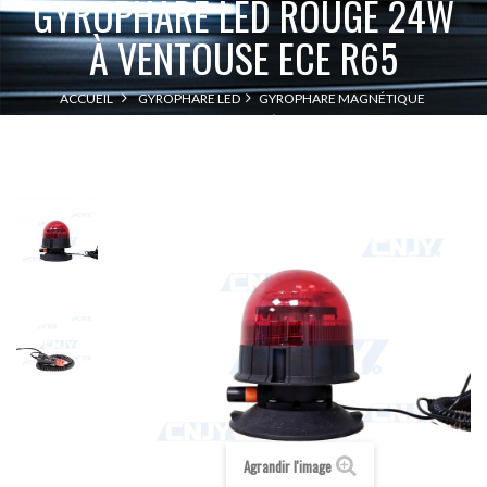
GYROPHARE LED ROUGE 24W
À VENTOUSE ECE R65
ACCUEIL
GYROPHARE LED
GYROPHARE MAGNÉTIQUE
GYROPHARE LED ROUGE 24W À VENTOUSE ECE R65
Agrandir l'image