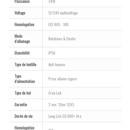
Puissance
24W
Voltage
12/24V multivoltage
Homologation
ECE R65 - 10R
Mode
Rotations & Flashs
d'allumage
Etanchéité
IP56
Type de lentille
Anti lumens
Type
Prise allume cigare
d'alimentation
Type de led
Cree Led
Garantie
2 ans *(Voir CGV)
Durée de vie
Long Life 50.000+ Hrs
Homologation