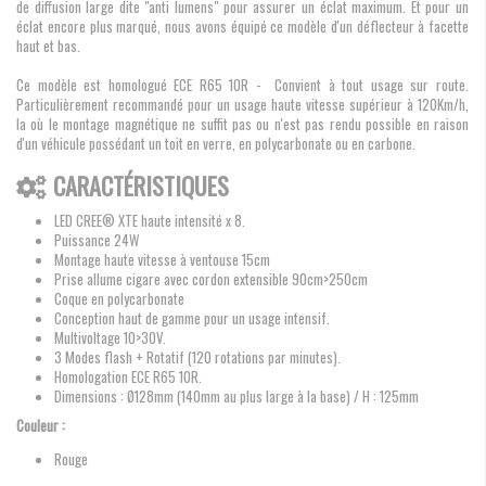
de diffusion large dite "anti lumens" pour assurer un éclat maximum. Et pour un
éclat encore plus marqué, nous avons équipé ce modèle d'un déflecteur à facette
haut et bas.
Ce modèle est homologué ECE R65 10R - Convient à tout usage sur route.
Particulièrement recommandé pour un usage haute vitesse supérieur à 120Km/h,
la où le montage magnétique ne suffit pas ou n'est pas rendu possible en raison
d'un véhicule possédant un toit en verre, en polycarbonate ou en carbone.
CARACTÉRISTIQUES
LED CREE® XTE haute intensité x 8.
Puissance 24W
Montage haute vitesse à ventouse 15cm
Prise allume cigare avec cordon extensible 90cm>250cm
Coque en polycarbonate
Conception haut de gamme pour un usage intensif.
Multivoltage 10>30V.
3 Modes flash + Rotatif (120 rotations par minutes).
Homologation ECE R65 10R.
Dimensions :
Ø128mm (140mm au plus large à la base) / H : 125mm
Couleur :
Rouge