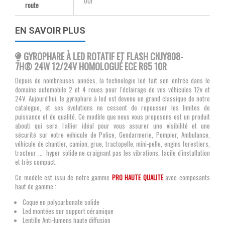
OUI
route
EN SAVOIR PLUS
GYROPHARE À LED ROTATIF ET FLASH CNJY808-
7H® 24W 12/24V HOMOLOGUÉ ECE R65 10R
Depuis de nombreuses années, la technologie led
fait son entrée dans le
domaine automobile 2 et 4 roues pour l'éclairage de vos véhicules 12v et
24V. Aujourd'hui, le gyrophare à led est devenu un grand classique de notre
catalogue, et ses évolutions ne cessent de repousser les limites de
puissance et de qualité. Ce modèle que nous vous proposons est un produit
abouti qui sera l'allier idéal pour vous assurer une visibilité et une
sécurité sur votre véhicule de Police, Gendarmerie, Pompier, Ambulance,
véhicule de chantier, camion, grue, tractopelle, mini-pelle, engins forestiers,
tracteur ... hyper solide ne craignant pas les vibrations, facile d'installation
et très compact.
Ce modèle est issu de notre gamme
PRO HAUTE QUALITE
avec composants
haut de gamme :
Coque en polycarbonate solide
Led montées sur support céramique
Lentille Anti-lumens haute diffusion