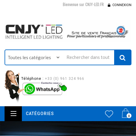
Bienvenue sur CNJY-LED.FR
CONNEXION
Téléphone :
+33 (0) 961 324 966
CATÉGORIES
0