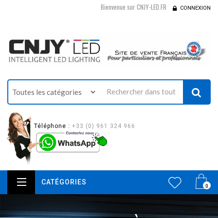
Bienvenue sur CNJY-LED.FR
CONNEXION
Téléphone :
+33 (0) 961 324 966
CATÉGORIES
0