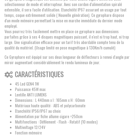
sélectionneur de mode et interrupteur. Avec son cordon d'alimentation spiralé
extensible, il sera facile d'utilisation. Etanchéité IP67 assurant un usage par tout
temps, coque extrêmement solide ( Nouvelle génération). Ce gyrophare dispose
d'un mode mémoire permettant la mise en marche immédiate du dernier mode
employé.
Vous pourrez très facilement mettre en place ce gyrophare aux dimensions
parfaites grâce à ses 4 disques magnétiques puissant, il n'est ni trop haut, ni trop
large. Une signalisation efficace pour un tarif très abordable compte tenu de la
qualité du matériel. (Usage limité en pose magnétique à 130Km/h cumulé)
Ce Gyrophare est équipé sur ses deux longueur de déflecteurs à renvoi d'angle par
miroir augmentant considérablement le rendu lumineux de jour.
CARACTÉRISTIQUES
45 Led GEN4 1W
Puissance 45W max
Lentille ANTI LUMENS
Dimensions : L 440mm x l : 165mm x H : 60mm
Matériaux haute qualité : ABS et polycarbonate
Etanchéité IP56/IP67 au choix
Alimentation par fiche allume cigare >250cm
Multifonctions : Défilement - Flash - Rotatif (10 modes)
Multivoltage 12/24V
Fonction mémoire