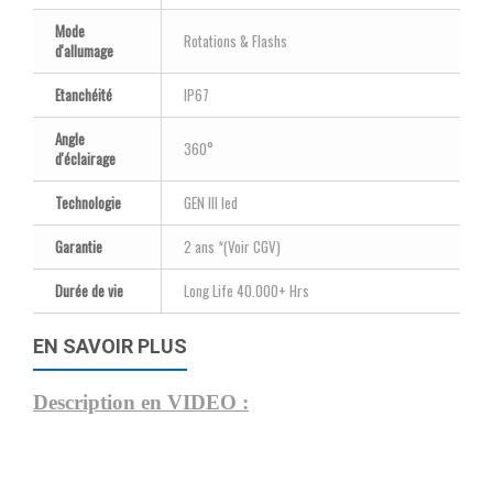
Mode
Rotations & Flashs
d'allumage
Etanchéité
IP67
Angle
360°
d'éclairage
Technologie
GEN III led
Garantie
2 ans *(Voir CGV)
Durée de vie
Long Life 40.000+ Hrs
EN SAVOIR PLUS
Description en VIDEO :